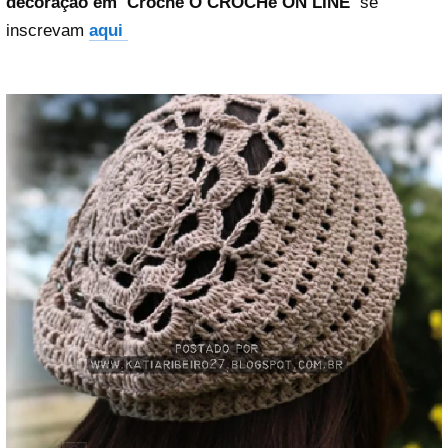
decoração em Crochê O CROCHê ON LINE
se
inscrevam
aqui