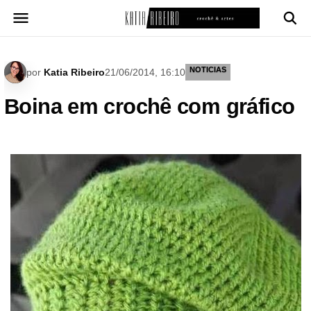
Pular
para
o
conteúdo
NOTICIAS
por
Katia Ribeiro
21/06/2014, 16:10
Boina em crochê com gráfico