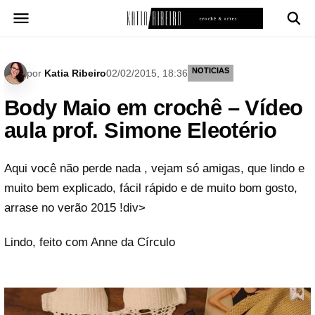
Pular
para
o
conteúdo
NOTICIAS
por
Katia Ribeiro
02/02/2015, 18:36
Body Maio em crochê – Vídeo
aula prof. Simone Eleotério
Aqui você não perde nada , vejam só amigas, que lindo e
muito bem explicado, fácil rápido e de muito bom gosto,
arrase no verão 2015 !div>
Lindo, feito com Anne da Círculo