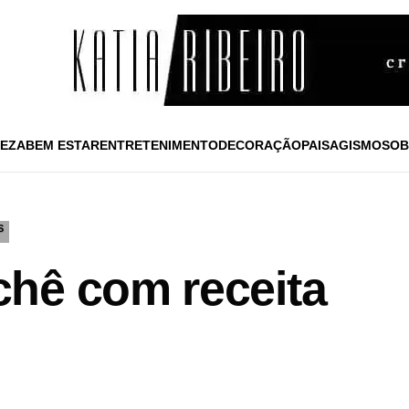
EZA
BEM ESTAR
ENTRETENIMENTO
DECORAÇÃO
PAISAGISMO
SOB
S
hê com receita