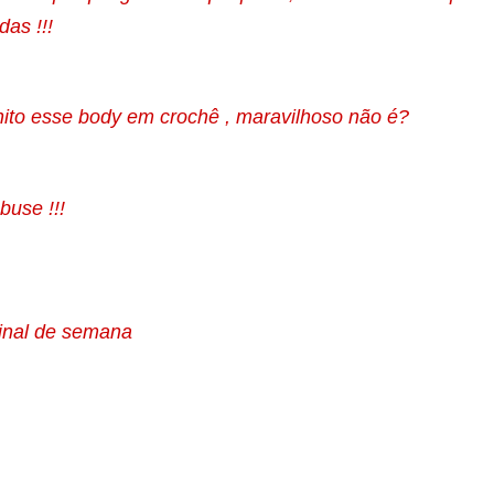
das !!!
ito esse body em crochê , maravilhoso não é?
buse !!!
final de semana