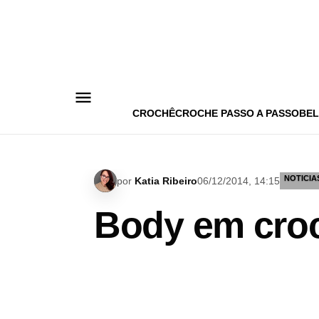
Pular
para
o
conteúdo
CROCHÊ
CROCHE PASSO A PASSO
BEL
NOTICIA
por
Katia Ribeiro
06/12/2014, 14:15
Body em croc