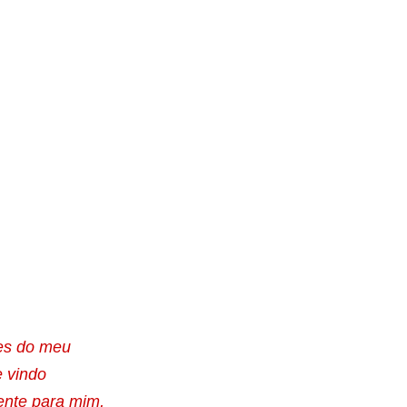
es do meu
e vindo
ente para mim,