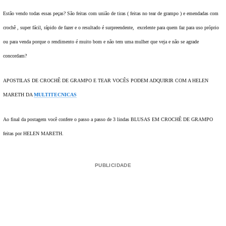
Estão vendo todas essas peças? São feitas com união de tiras ( feitas no tear de grampo ) e emendadas com
crochê , super fácil, rápido de fazer e o resultado é surpreendente, excelente para quem faz para uso próprio
ou para venda porque o rendimento é muito bom e não tem uma mulher que veja e não se agrade
concordam?
APOSTILAS DE CROCHÊ DE GRAMPO E TEAR VOCÊS PODEM ADQUIRIR COM A HELEN
MARETH DA
MULTITECNICAS
Ao final da postagem você confere o passo a passo de 3 lindas BLUSAS EM CROCHÊ DE GRAMPO
feitas por HELEN MARETH.
PUBLICIDADE