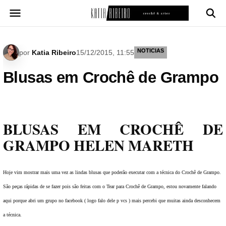
Pular
para
o
conteúdo
NOTICIAS
por
Katia Ribeiro
15/12/2015, 11:55
Blusas em Crochê de Grampo
BLUSAS EM CROCHÊ DE
GRAMPO HELEN MARETH
Hoje vim mostrar mais uma vez as lindas blusas que poderão executar com a técnica do Crochê de Grampo.
São peças rápidas de se fazer pois são feitas com o Tear para Crochê de Grampo, estou novamente falando
aqui porque abri um grupo no facebook ( logo falo dele p vcs ) mais percebi que muitas ainda desconhecem
a técnica.