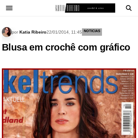
Pular
para
o
conteúdo
NOTICIAS
por
Katia Ribeiro
22/01/2014, 11:45
Blusa em crochê com gráfico