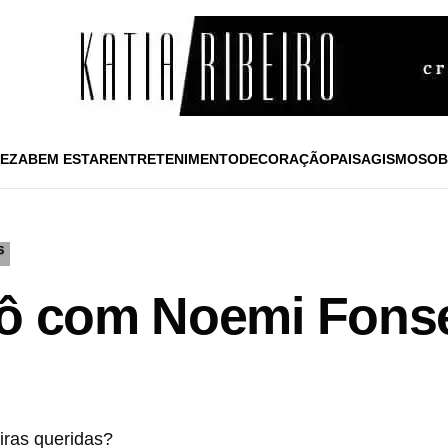
EZA
BEM ESTAR
ENTRETENIMENTO
DECORAÇÃO
PAISAGISMO
SOB
S
cô com Noemi Fons
iras queridas?