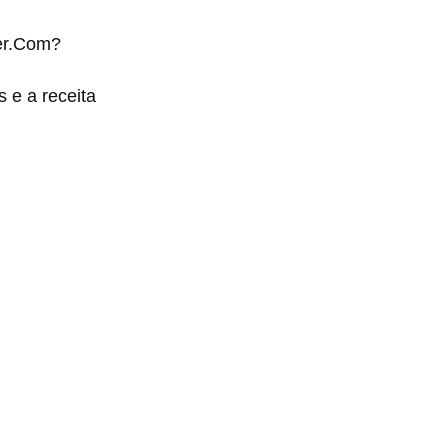
her.Com?
 e a receita