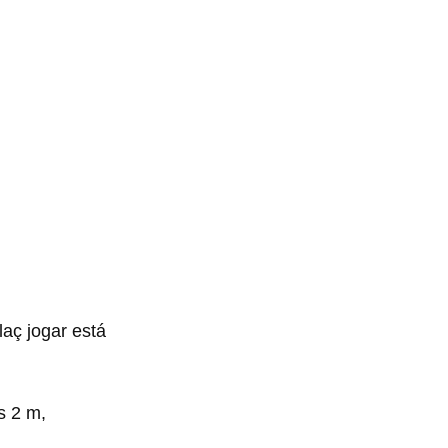
laç jogar está
os 2 m,