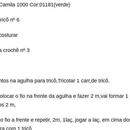
 Camila 1000 Cor:01181(verde)
ricô nº 6
costurar
a crochê nº 3
os na agulha para tricô,Tricotar 1 carr,de tricô.
olocar o fio na frente da agulha e fazer 2 m,vai formar 1 
os 2 m,
 o fio a frente e repetir, 2m, 1laç, jogar a laç, em cima d
ira com 1 tricô