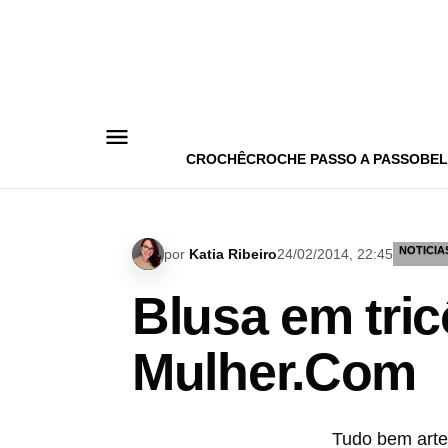
Pular
para
o
conteúdo
CROCHÊ
CROCHE PASSO A PASSO
BEL
NOTICIA
por
Katia Ribeiro
24/02/2014, 22:45
Blusa em tri
Mulher.Com
Tudo bem arte