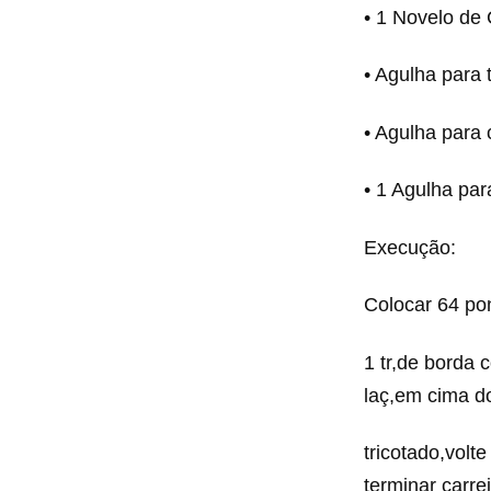
• 1 Novelo de
• Agulha para t
• Agulha para 
• 1 Agulha par
Execução:
Colocar 64 pont
1 tr,de borda c
laç,em cima d
tricotado,volte
terminar carre