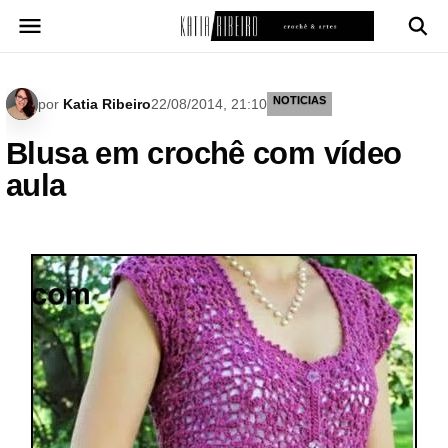
Pular
para
o
conteúdo
NOTICIAS
por
Katia Ribeiro
22/08/2014, 21:10
Blusa em crochê com vídeo
aula