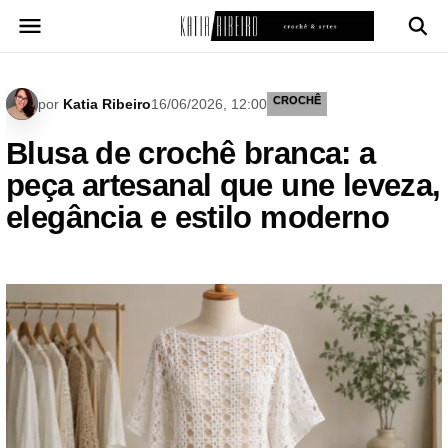
Pular
para
o
conteúdo
CROCHÊ
por
Katia Ribeiro
16/06/2026, 12:00
Blusa de crochê branca: a
peça artesanal que une leveza,
elegância e estilo moderno