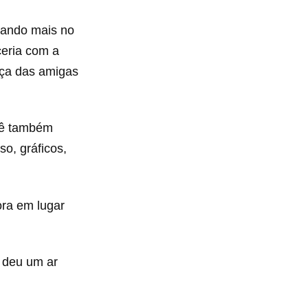
cando mais no
ceria com a
eça das amigas
ocê também
so, gráficos,
ora em lugar
 deu um ar