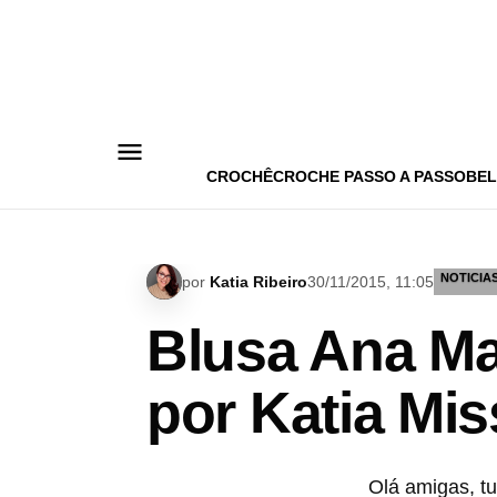
Pular
para
o
conteúdo
CROCHÊ
CROCHE PASSO A PASSO
BEL
NOTICIA
por
Katia Ribeiro
30/11/2015, 11:05
Blusa Ana Ma
por Katia Mi
Olá amigas, t