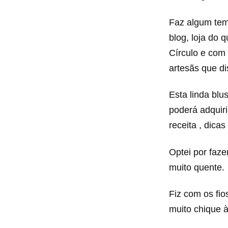
Faz algum tem
blog, loja do
Círculo e com
artesãs que di
Esta linda blu
poderá adquir
receita , dica
Optei por faz
muito quente.
Fiz com os fi
muito chique à