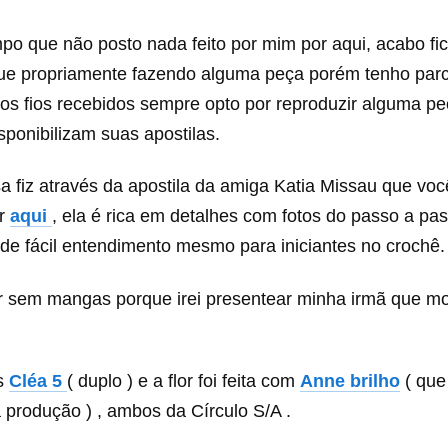
po que não posto nada feito por mim por aqui, acabo fi
 que propriamente fazendo alguma peça porém tenho par
 os fios recebidos sempre opto por reproduzir alguma p
sponibilizam suas apostilas.
sa fiz através da apostila da amiga Katia Missau que v
ir
aqui
, ela é rica em detalhes com fotos do passo a pas
s de fácil entendimento mesmo para iniciantes no crochê.
er sem mangas porque irei presentear minha irmã que m
os
Cléa 5
( duplo ) e a flor foi feita com
Anne brilho
( que
 produção ) , ambos da Círculo S/A .