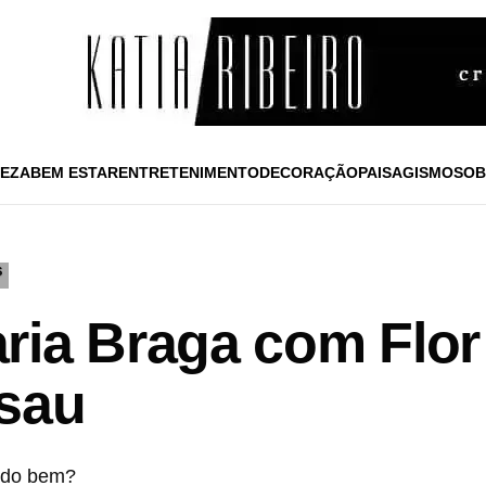
EZA
BEM ESTAR
ENTRETENIMENTO
DECORAÇÃO
PAISAGISMO
SOB
S
ria Braga com Flor
ssau
udo bem?