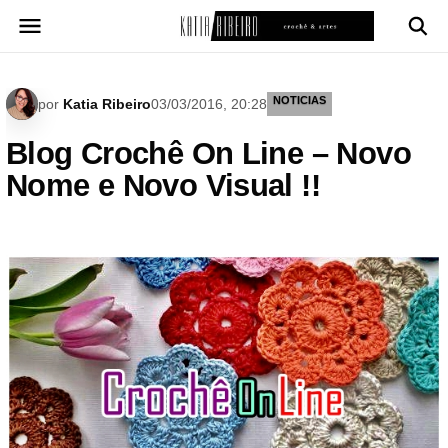
Pular
para
o
conteúdo
NOTICIAS
por
Katia Ribeiro
03/03/2016, 20:28
Blog Crochê On Line – Novo
Nome e Novo Visual !!