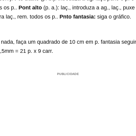
s os p..
Pont alto
(p. a.): laç., introduza a ag., laç., puxe 
a laç., rem. todos os p..
Pnto fantasia:
siga o gráfico.
 nada, faça um quadrado de 10 cm em p. fantasia seguin
,5mm = 21 p. x 9 carr.
PUBLICIDADE