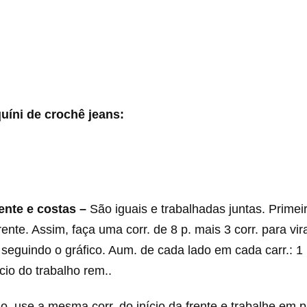
uíni de crochê jeans
:
ente e costas –
São iguais e trabalhadas juntas. Prime
ente. Assim, faça uma corr. de 8 p. mais 3 corr. para vir
 seguindo o gráfico. Aum. de cada lado em cada carr.: 1 p
ício do trabalho rem..
, use a mesma corr. do início da frente e trabalhe em p.