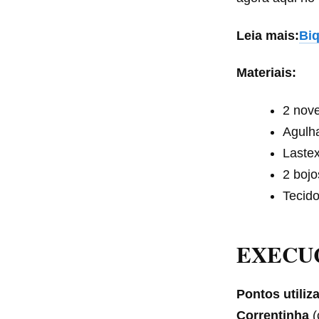
Leia mais:
Biq
Materiais:
2 nove
Agulha
Lastex
2 bojo
Tecido
EXECUÇ
Pontos utiliz
Correntinha
(