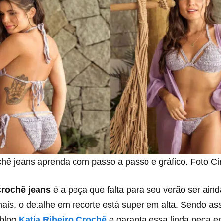
chê jeans aprenda com passo a passo e gráfico. Foto Ci
crochê jeans
é a peça que falta para seu verão ser ain
ais, o detalhe em recorte está super em alta. Sendo as
 blog
Katia Ribeiro Crochê
e garanta essa linda peça e