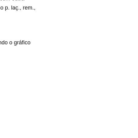
o p. laç., rem.,
do o gráfico