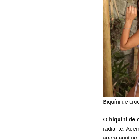
Biquíni de cro
O
biquíni de 
radiante. Adem
agora aqui no