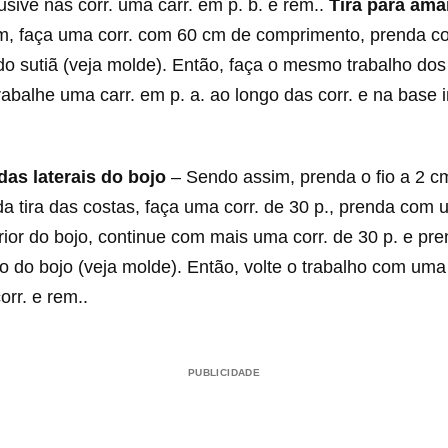
lusive nas corr. uma carr. em p. b. e rem..
Tira para ama
m, faça uma corr. com 60 cm de comprimento, prenda c
 do sutiã (veja molde). Então, faça o mesmo trabalho dos
trabalhe uma carr. em p. a. ao longo das corr. e na base i
as laterais do bojo
– Sendo assim, prenda o fio a 2 c
 da tira das costas, faça uma corr. de 30 p., prenda com u
ior do bojo, continue com mais uma corr. de 30 p. e pr
do do bojo (veja molde). Então, volte o trabalho com uma 
orr. e rem..
PUBLICIDADE