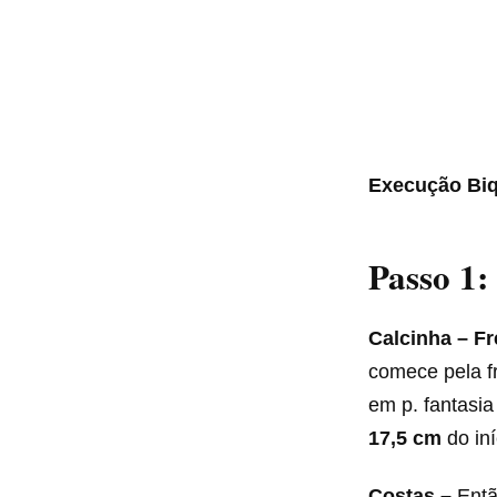
Execução
Biq
Passo 1:
Calcinha – Fr
comece pela fr
em p. fantasia
17,5 cm
do in
Costas –
Então