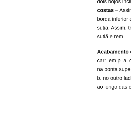
dois bojos inc
costas
– Assi
borda inferior
sutiã. Assim, 
sutiã e rem..
Acabamento d
carr. em p. a.
na ponta super
b. no outro la
ao longo das c