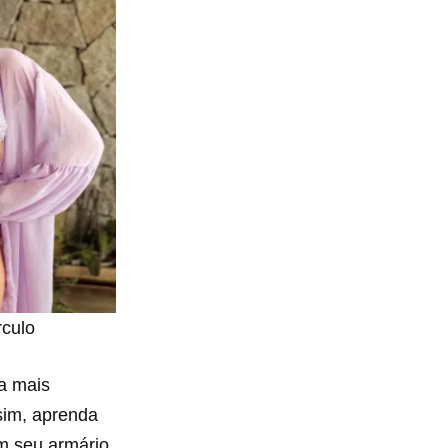
rculo
da mais
sim, aprenda
m seu armário.