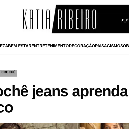
EZA
BEM ESTAR
ENTRETENIMENTO
DECORAÇÃO
PAISAGISMO
SOB
CROCHÊ
rochê jeans aprend
co