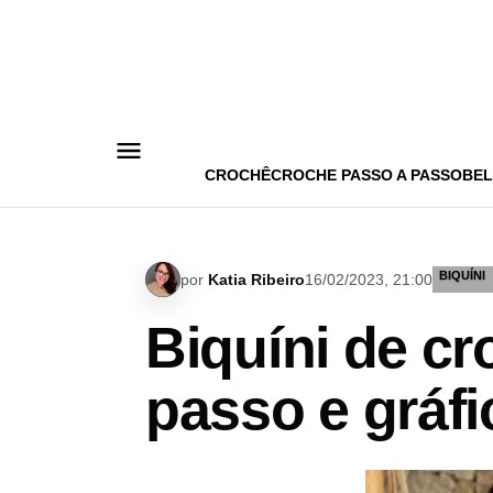
Pular
para
o
conteúdo
CROCHÊ
CROCHE PASSO A PASSO
BEL
BIQUÍNI
por
Katia Ribeiro
16/02/2023, 21:00
Biquíni de c
passo e gráfi