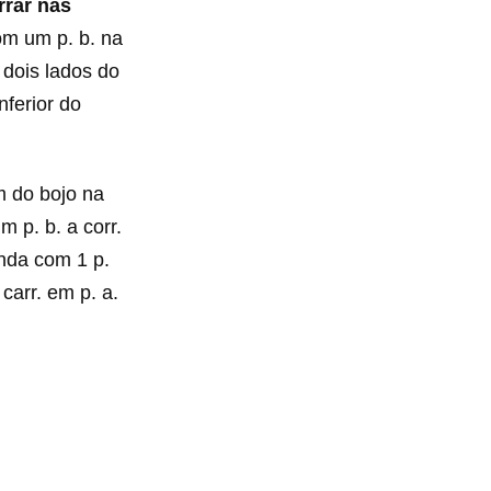
rrar nas
om um p. b. na
 dois lados do
nferior do
m do bojo na
m p. b. a corr.
enda com 1 p.
carr. em p. a.