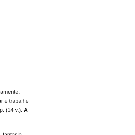
iramente,
ar e trabalhe
. (14 v.).
A
 fantasia