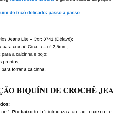
uíni de tricô delicado: passo a passo
los Jeans Lite – Cor: 8741 (Délavé);
 para crochê Círculo – nº 2,5mm;
 para a calcinha e bojo;
s prontos;
 para forrar a calcinha.
ÃO BIQUÍNI DE CROCHÊ JE
ados:
corr.).
Pto baixo
(p. b.): introduza a ag. laç., puxe o p. 