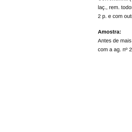
laç., rem. todo
2 p. e com outr
Amostra:
Antes de mais
com a ag. nº 2