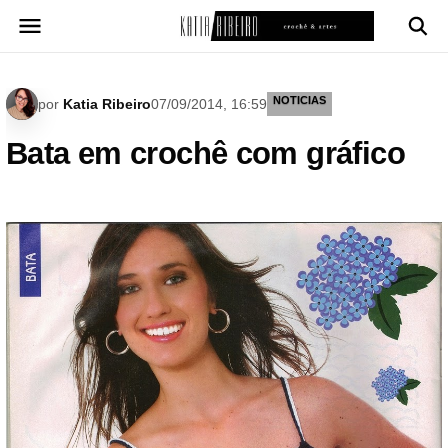
Pular
para
o
conteúdo
NOTICIAS
por
Katia Ribeiro
07/09/2014, 16:59
Bata em crochê com gráfico