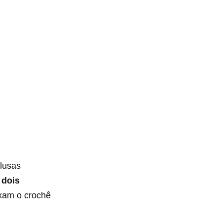
blusas
r
dois
ixam o crochê