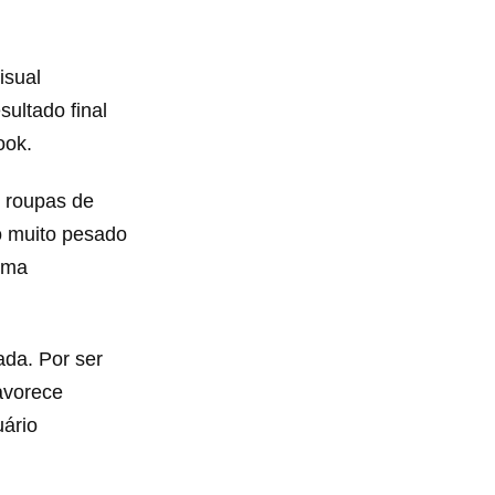
isual
sultado final
ook.
 roupas de
o muito pesado
rama
ada. Por ser
favorece
uário