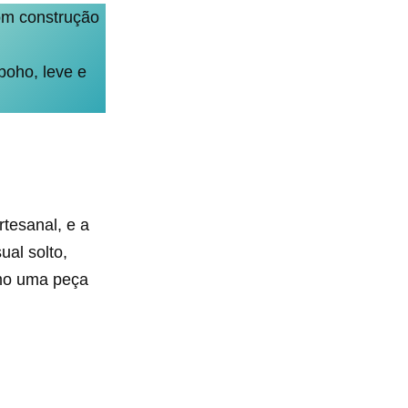
m construção
boho, leve e
tesanal, e a
al solto,
omo uma peça