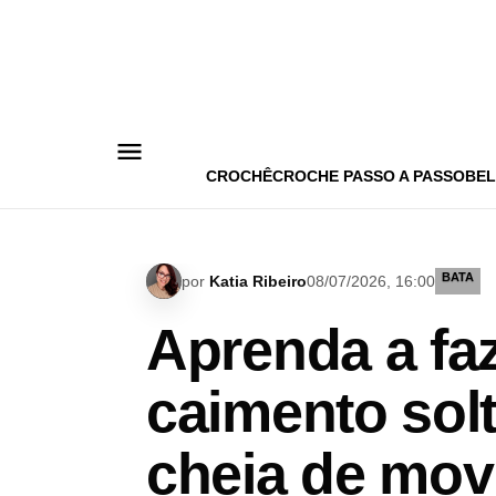
Pular
para
o
conteúdo
CROCHÊ
CROCHE PASSO A PASSO
BEL
BATA
por
Katia Ribeiro
08/07/2026, 16:00
Aprenda a fa
caimento solt
cheia de mov