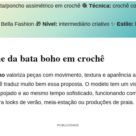
ta/poncho assimétrico em crochê 🧶
Técnica:
crochê co
Bella Fashion 🎁
Nível:
intermediário criativo ✨
Estilo:
e da bata boho em crochê
ho
valoriza peças com movimento, textura e aparência ar
ê traduz muito bem essa proposta. O modelo tem um visu
pojado e ao mesmo tempo sofisticado, funcionando c
ra looks de verão, meia-estação ou produções de praia.
PUBLICIDADE