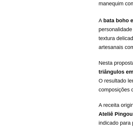
manequim com 
A
bata boho 
personalidade
textura delic
artesanais co
Nesta proposta
triângulos e
O resultado l
composições de
A receita orig
Ateliê Pingou
indicado para