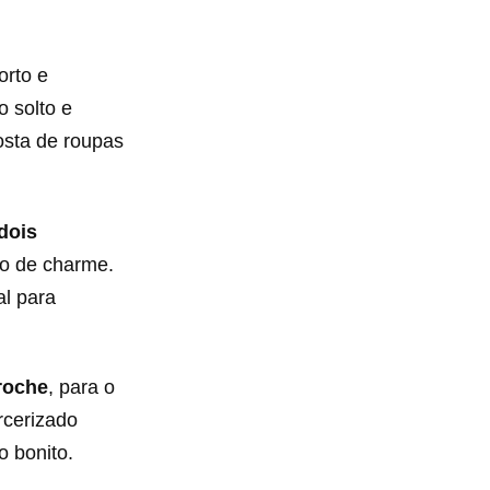
rto e
 solto e
osta de roupas
dois
eio de charme.
al para
roche
, para o
rcerizado
 bonito.