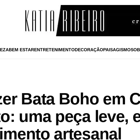
EZA
BEM ESTAR
ENTRETENIMENTO
DECORAÇÃO
PAISAGISMO
SOB
zer Bata Boho em 
o: uma peça leve, e
imento artesanal