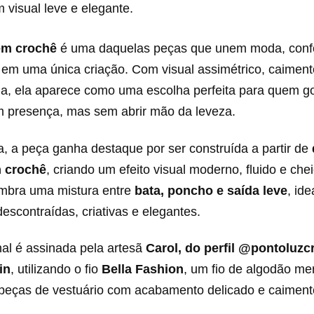
visual leve e elegante.
em crochê
é uma daquelas peças que unem moda, confo
 em uma única criação. Com visual assimétrico, caimento
ada, ela aparece como uma escolha perfeita para quem g
m presença, mas sem abrir mão da leveza.
, a peça ganha destaque por ser construída a partir de
m crochê
, criando um efeito visual moderno, fluido e ch
embra uma mistura entre
bata, poncho e saída leve
, ide
scontraídas, criativas e elegantes.
inal é assinada pela artesã
Carol, do perfil @pontoluzc
in
, utilizando o fio
Bella Fashion
, um fio de algodão me
 peças de vestuário com acabamento delicado e caimento