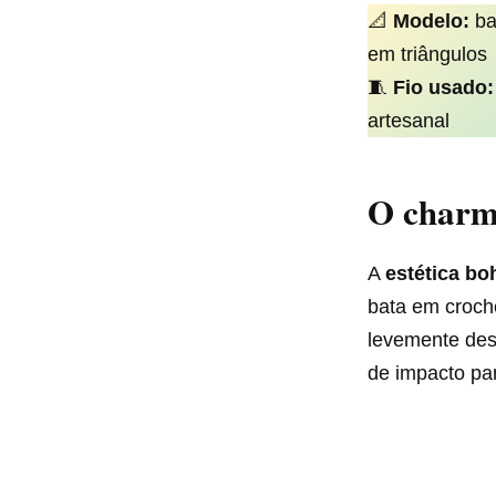
📐
Modelo:
ba
em triângulos
🧵
Fio usado:
artesanal
O charm
A
estética bo
bata em croch
levemente des
de impacto pa