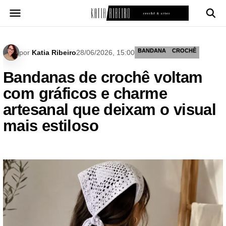
Pular
para
o
conteúdo
BANDANA
CROCHÊ
por
Katia Ribeiro
28/06/2026, 15:00
Bandanas de crochê voltam
com gráficos e charme
artesanal que deixam o visual
mais estiloso