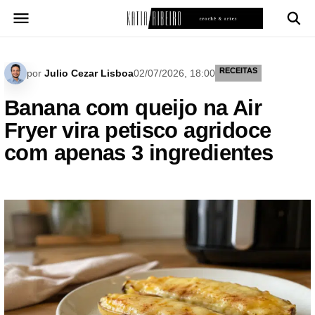
Pular
para
o
conteúdo
RECEITAS
por
Julio Cezar Lisboa
02/07/2026, 18:00
Banana com queijo na Air
Fryer vira petisco agridoce
com apenas 3 ingredientes