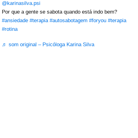
@karinasilva.psi
Por que a gente se sabota quando está indo bem?
#ansiedade
#terapia
#autosabotagem
#foryou
#terapia
#rotina
♬ som original – Psicóloga Karina Silva