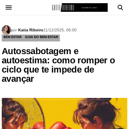
Pular
para
o
conteúdo
por
Katia Ribeiro
11/12/2025, 06:00
BEM ESTAR
GUIA DO BEM-ESTAR
Autossabotagem e
autoestima: como romper o
ciclo que te impede de
avançar