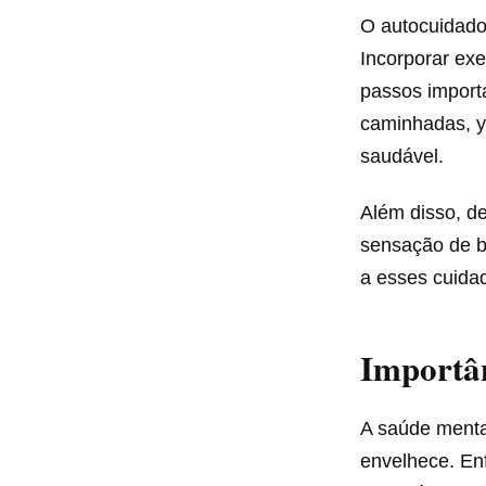
O autocuidado
Incorporar exe
passos import
caminhadas, y
saudável.
Além disso, d
sensação de b
a esses cuida
Importâ
A saúde menta
envelhece. Enf