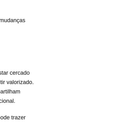
r mudanças
tar cercado
ir valorizado.
artilham
ional.
pode trazer