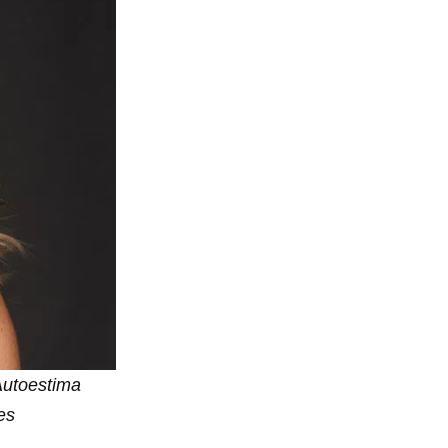
Autoestima
es