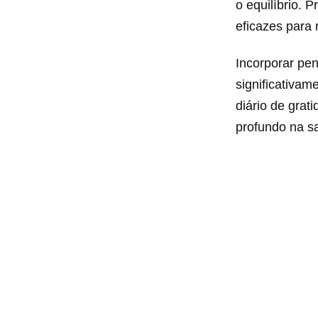
o equilíbrio.
eficazes para 
Incorporar pen
significativa
diário de grat
profundo na s