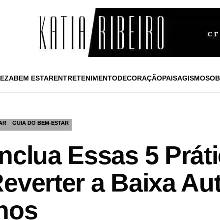
EZA
BEM ESTAR
ENTRETENIMENTO
DECORAÇÃO
PAISAGISMO
SOB
AR
GUIA DO BEM-ESTAR
nclua Essas 5 Prát
Reverter a Baixa Au
nos