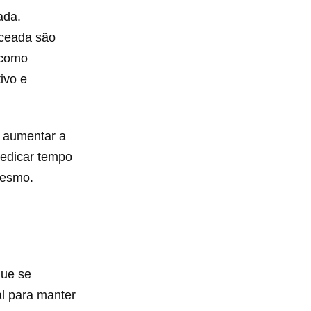
ada.
nceada são
 como
ivo e
e aumentar a
dedicar tempo
mesmo.
que se
al para manter