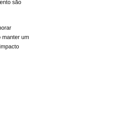
mento são
horar
mo manter um
 impacto