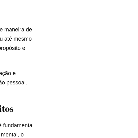
te maneira de
 ou até mesmo
ropósito e
vação e
ão pessoal.
itos
 é fundamental
 mental, o