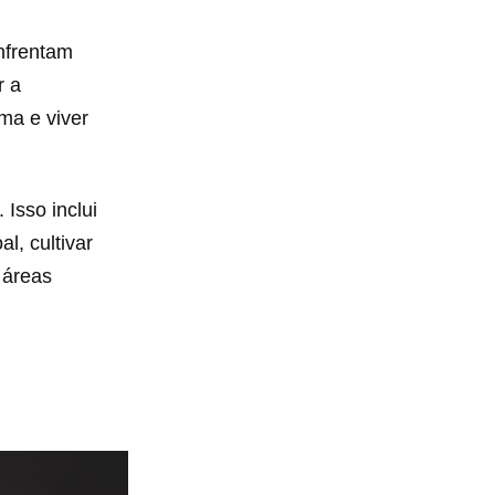
nfrentam
r a
ma e viver
Isso inclui
l, cultivar
 áreas