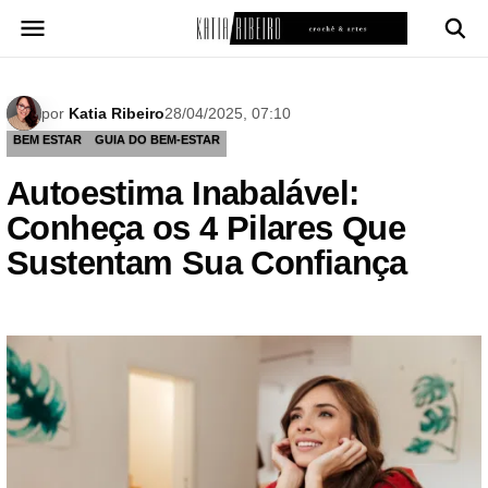
Pular
para
o
conteúdo
por
Katia Ribeiro
28/04/2025, 07:10
BEM ESTAR
GUIA DO BEM-ESTAR
Autoestima Inabalável:
Conheça os 4 Pilares Que
Sustentam Sua Confiança