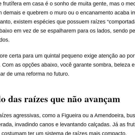
e frutífera em casa é o sonho de muita gente, mas o me
m demais e quebrem o muro ou o encanamento acaba i
ntanto, existem espécies que possuem raízes “comportad
baixo em vez de se espalharem para os lados, sendo per
dos.
ore certa para um quintal pequeno exige atenção ao por
iz. Com as opções abaixo, você garante sombra, beleza 
ar de uma reforma no futuro.
o das raízes que não avançam
aízes agressivas, como a Figueira ou a Amendoeira, b
ada, invadindo canos e levantando calçadas. Já as frut
 costumam ter um sistema de raízes mais compacto.