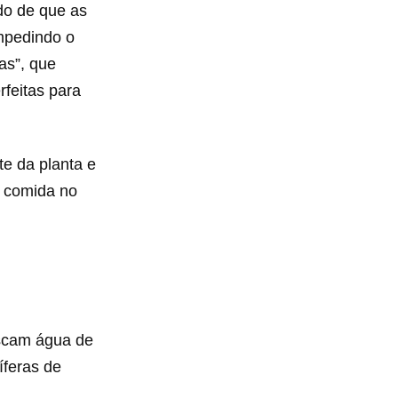
do de que as
mpedindo o
as”, que
feitas para
te da planta e
e comida no
uscam água de
íferas de