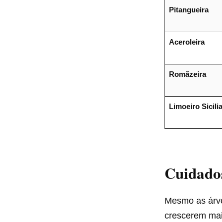
Pitangueira
Aceroleira
Romãzeira
Limoeiro Sicili
Cuidado
Mesmo as árvo
crescerem mais