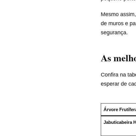
Mesmo assim, 
de muros e pa
segurança.
As melho
Confira na ta
esperar de ca
Árvore Frutífer
Jabuticabeira H