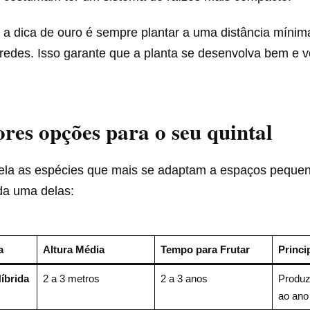
a dica de ouro é sempre plantar a uma distância mínim
redes. Isso garante que a planta se desenvolva bem e vo
res opções para o seu quintal
bela as espécies que mais se adaptam a espaços peque
da uma delas:
a
Altura Média
Tempo para Frutar
Princi
íbrida
2 a 3 metros
2 a 3 anos
Produz
ao ano