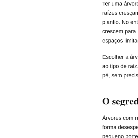
Ter uma árvor
raízes cresça
plantio. No e
crescem para 
espaços limita
Escolher a árv
ao tipo de ra
pé, sem precis
O segred
Árvores com r
forma desesper
pequeno porte