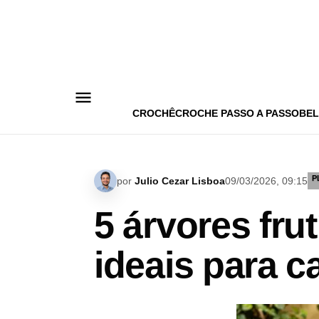
Pular
para
o
conteúdo
CROCHÊ
CROCHE PASSO A PASSO
BEL
P
por
Julio Cezar Lisboa
09/03/2026, 09:15
5 árvores fru
ideais para 