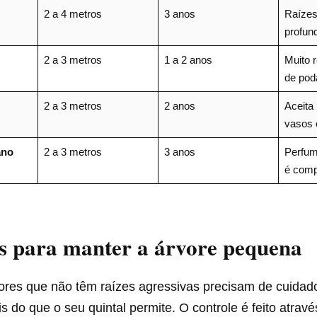
2 a 4 metros
3 anos
Raízes
profund
2 a 3 metros
1 a 2 anos
Muito r
de pod
2 a 3 metros
2 anos
Aceita
vasos 
ano
2 a 3 metros
3 anos
Perfum
é comp
s para manter a árvore pequena
res que não têm raízes agressivas precisam de cuidad
 do que o seu quintal permite. O controle é feito atrav