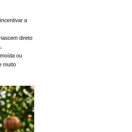
incentivar a
nascem direto
.
 moída ou
e muito