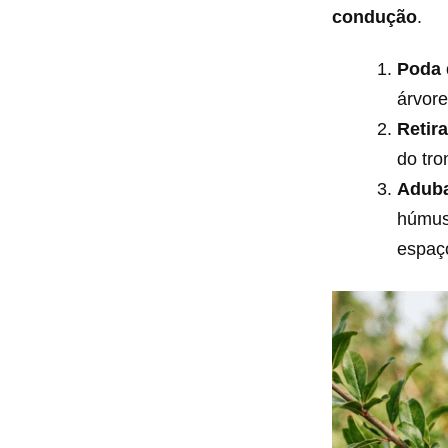
condução
.
Poda 
árvore
Retir
do tro
Aduba
húmus 
espaço