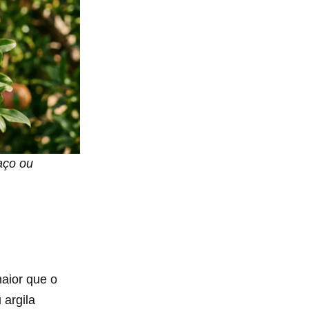
aço ou
maior que o
 argila