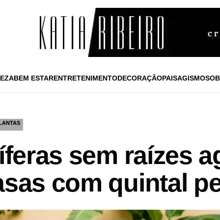
EZA
BEM ESTAR
ENTRETENIMENTO
DECORAÇÃO
PAISAGISMO
SOB
LANTAS
tíferas sem raízes 
casas com quintal 