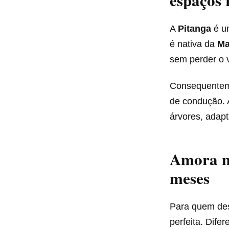
espaços 
A
Pitanga
é um
é nativa da
Ma
sem perder o v
Consequenteme
de condução.
árvores, adap
Amora mi
meses
Para quem des
perfeita. Dife