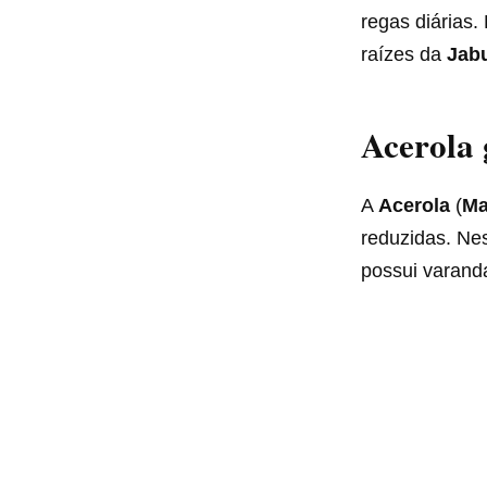
regas diárias
raízes da
Jab
Acerola 
A
Acerola
(
Ma
reduzidas. Ne
possui varanda