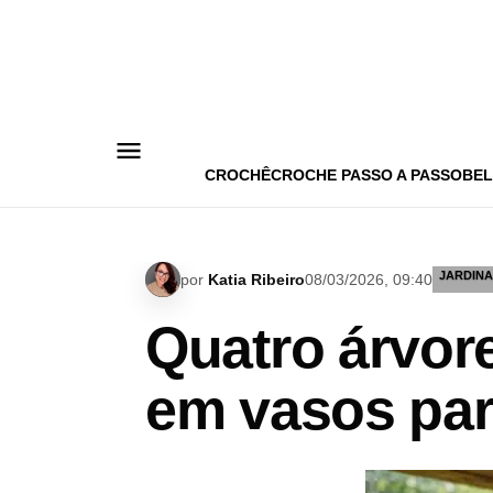
Pular
para
o
conteúdo
CROCHÊ
CROCHE PASSO A PASSO
BEL
JARDIN
por
Katia Ribeiro
08/03/2026, 09:40
Quatro árvor
em vasos par