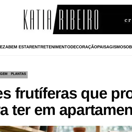
EZA
BEM ESTAR
ENTRETENIMENTO
DECORAÇÃO
PAISAGISMO
SOB
AGEM
PLANTAS
es frutíferas que 
a ter em apartame