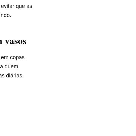
evitar que as
undo.
m vasos
e em copas
ara quem
s diárias.