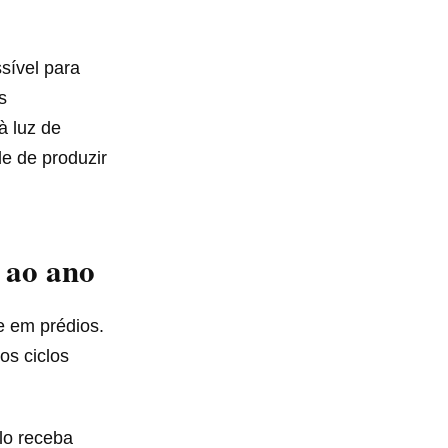
sível para
s
à luz de
de de produzir
 ao ano
e em prédios.
os ciclos
olo receba