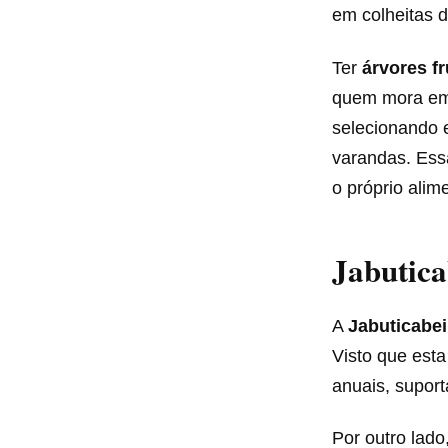
em colheitas d
Ter
árvores f
quem mora em m
selecionando 
varandas. Essa
o próprio ali
Jabutica
A
Jabuticabei
Visto que esta
anuais, suport
Por outro lado