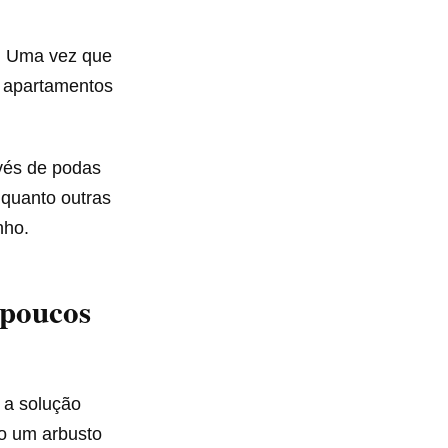
. Uma vez que
m apartamentos
vés de podas
 quanto outras
nho.
 poucos
 a solução
mo um arbusto