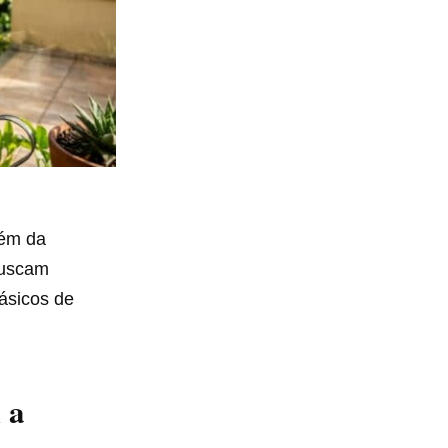
lém da
buscam
básicos de
 a