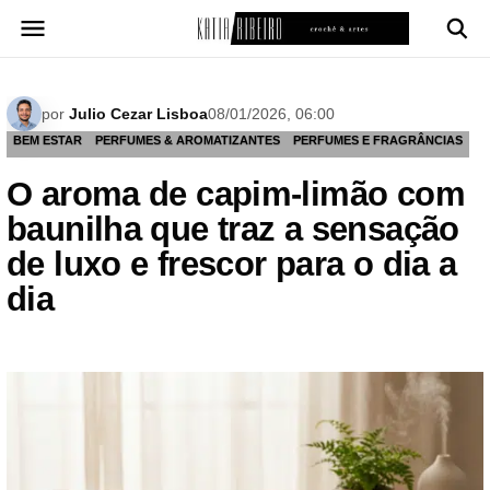
Pular
para
o
conteúdo
por
Julio Cezar Lisboa
08/01/2026, 06:00
BEM ESTAR
PERFUMES & AROMATIZANTES
PERFUMES E FRAGRÂNCIAS
O aroma de capim-limão com
baunilha que traz a sensação
de luxo e frescor para o dia a
dia