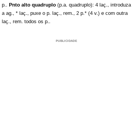
p..
Pnto alto quadruplo
(p.a. quadruplo): 4 laç., introduza
a ag., * laç., puxe o p. laç., rem., 2 p.* (4 v.) e com outra
laç., rem. todos os p..
PUBLICIDADE