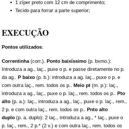
1 zíper preto com 12 cm de comprimento;
Tecido para forrar a parte superior;
EXECUÇÃO
Pontos utilizados
:
Correntinha
(corr.).
Ponto baixíssimo
(p. bxmo.):
Introduza a ag., laç., puxe o p. e passe diretamente no p.
da ag..
P baixo
(p. b.): introduza a ag. laç., puxe o p. e
com outra laç., rem. todos os p..
Meio pt
(m. p.): laç.,
introduza a ag., laç., puxe o p. laç., rem. todos os p..
Pto
alto
(p. a.): laç., introduza a ag., laç., puxe o p. laç., rem.,
2 p. e com outra laç., rem. todos os p..
Pnto alto
duplo
(p. a. duplo): 2 laç., introduza a ag., * laç., puxe o
p. laç., rem., 2 p.* (2 v.) e com outra laç., rem. todos os