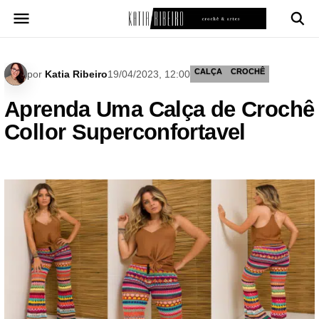
Pular
para
o
conteúdo
CALÇA
CROCHÊ
por
Katia Ribeiro
19/04/2023, 12:00
Aprenda Uma Calça de Crochê
Collor Superconfortavel