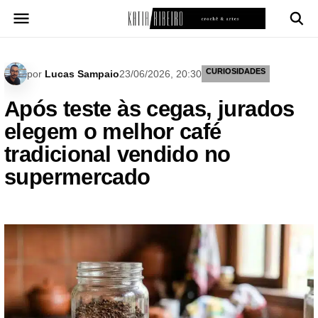
Pular
para
o
conteúdo
CURIOSIDADES
por
Lucas Sampaio
23/06/2026, 20:30
Após teste às cegas, jurados
elegem o melhor café
tradicional vendido no
supermercado