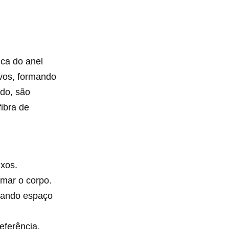
ica do anel
ivos, formando
ado, são
ibra de
ixos.
rmar o corpo.
ixando espaço
eferência,