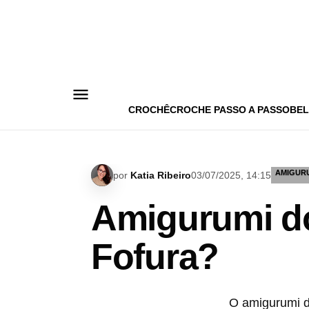
Pular
para
o
conteúdo
CROCHÊ
CROCHE PASSO A PASSO
BEL
AMIGUR
por
Katia Ribeiro
03/07/2025, 14:15
Amigurumi do
Fofura?
O amigurumi d