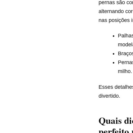
pernas são co
alternando co
nas posições 
Palhas
model
Braços
Pernas
milho.
Esses detalhes
divertido.
Quais d
perfeito