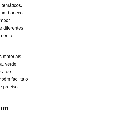
 temáticos.
em um boneco
ompor
 diferentes
amento
s materiais
a, verde,
bra de
bém facilita o
 preciso.
 um