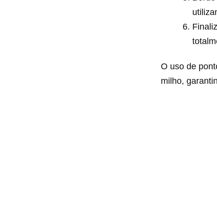
utiliz
Finali
totalm
O uso de pont
milho, garanti