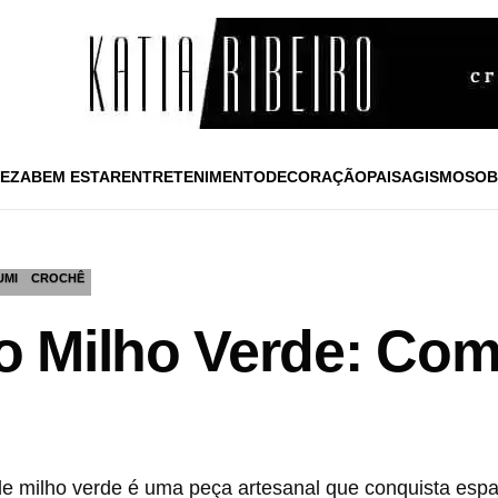
EZA
BEM ESTAR
ENTRETENIMENTO
DECORAÇÃO
PAISAGISMO
SOB
UMI
CROCHÊ
 Milho Verde: Com
e milho verde é uma peça artesanal que conquista espa