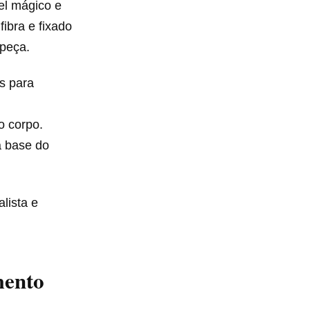
el mágico e
ibra e fixado
 peça.
s para
o corpo.
a base do
lista e
mento