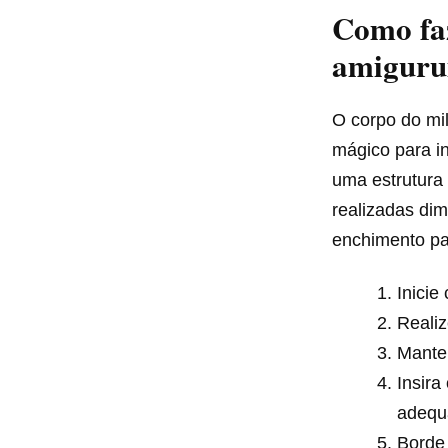
Como faz
amigur
O corpo do mil
mágico para i
uma estrutura
realizadas di
enchimento pa
Inicie
Realiz
Manten
Insira
adequa
Borde 