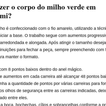
er o corpo do milho verde em
umi?
ho é confeccionado com o fio amarelo, utilizando a técn
niciar a base. O trabalho segue com aumentos progress
 arredondada e alongada. Após atingir o tamanho desej
minuições para fechar a peça, sempre preenchendo com f
ra manter o formato.
 com 8 pontos baixos dentro do anel mágico.
e aumentos em cada carreira até alcançar 48 pontos ba
ha a quantidade de pontos por várias carreiras para fo
 os olhos de segurança entre as carreiras indicadas, de
do entre eles.
a boca, bochechas, cílios e sobrancelhas conforme a pr