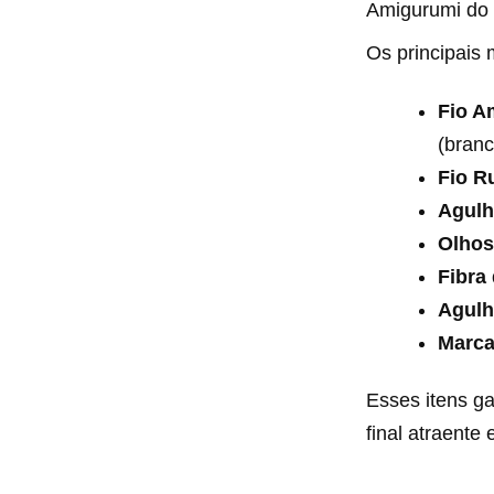
Amigurumi do 
Os principais 
Fio A
(branc
Fio R
Agulh
Olhos
Fibra
Agulh
Marca
Esses itens g
final atraente 