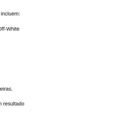
 incluem:
Off-White
eiras.
m resultado