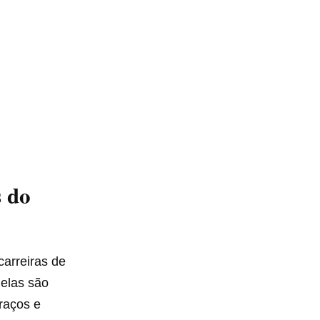
s do
carreiras de
 elas são
raços e