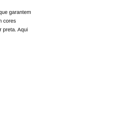
s que garantem
m cores
r preta. Aqui