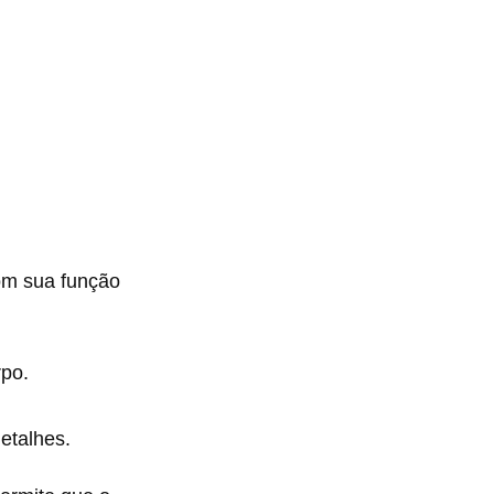
com sua função
rpo.
etalhes.