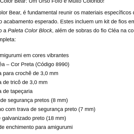
Color Bear: Um Urso Fofo e Muito Colorido!
olor Bear, é fundamental reunir os materiais específico
 o acabamento esperado. Estes incluem um kit de fios e
o a
Paleta Color Block
, além de sobras do fio Cléa na co
mpleta:
Amigurumi em cores vibrantes
éa – Cor Preta (Código 8990)
a para crochê de 3,0 mm
 de tricô de 3,0 mm
 de tapeçaria
 de segurança pretos (8 mm)
ho com trava de segurança preto (7 mm)
 galvanizado preto (18 mm)
 de enchimento para amigurumi