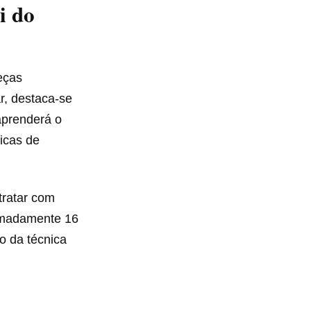
i do
eças
ar, destaca-se
aprenderá o
icas de
tratar com
ximadamente 16
o da técnica