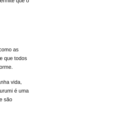
permite que o
 como as
de que todos
forme.
nha vida,
gurumi é uma
ue são