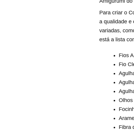
Amigurumi do 
Para criar o C
a qualidade e
variadas, com
está a lista co
Fios 
Fio Cl
Agulh
Agulha
Agulha
Olhos
Focin
Arame
Fibra