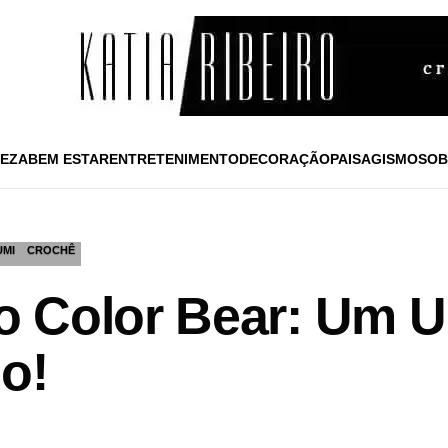
EZA
BEM ESTAR
ENTRETENIMENTO
DECORAÇÃO
PAISAGISMO
SOB
UMI
CROCHÊ
 Color Bear: Um U
o!