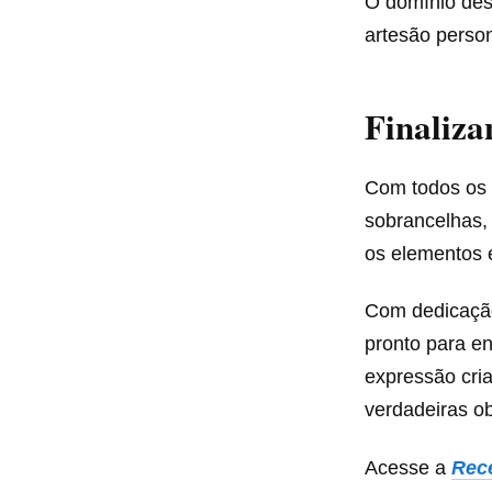
O domínio des
artesão person
Finaliza
Com todos os 
sobrancelhas, 
os elementos 
Com dedicação
pronto para e
expressão cri
verdadeiras ob
Acesse a
Rec