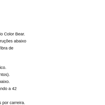
o Color Bear.
truções abaixo
ibra de
ico.
tos).
baixo.
ando a 42
 por carreira.