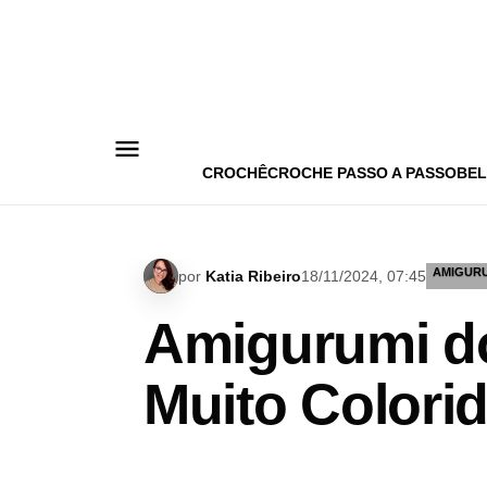
Pular
para
o
conteúdo
CROCHÊ
CROCHE PASSO A PASSO
BEL
AMIGUR
por
Katia Ribeiro
18/11/2024, 07:45
Amigurumi do
Muito Colorid