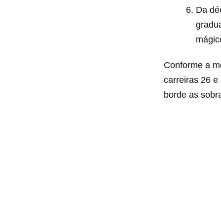
Da déc
gradua
mágic
Conforme a mo
carreiras 26 
borde as sobra