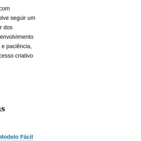
 com
olve seguir um
r dos
senvolvimento
 e paciência,
esso criativo
as
Modelo Fácil