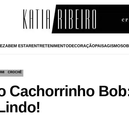
EZA
BEM ESTAR
ENTRETENIMENTO
DECORAÇÃO
PAISAGISMO
SOB
UMI
CROCHÊ
 Cachorrinho Bob:
Lindo!