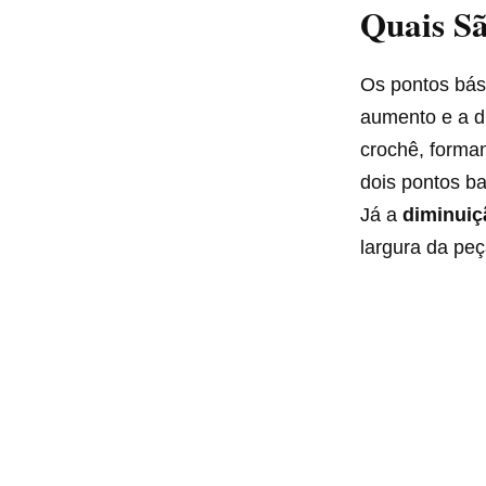
Quais Sã
Os pontos bás
aumento e a d
crochê, forma
dois pontos ba
Já a
diminuiç
largura da peç