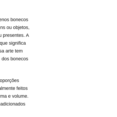
uenos bonecos
ns ou objetos,
u presentes. A
que significa
sa arte tem
e dos bonecos
roporções
lmente feitos
rma e volume.
 adicionados