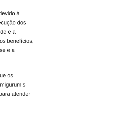
devido à
xecução dos
ade e a
os benefícios,
se e a
que os
amigurumis
para atender