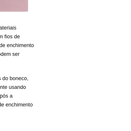
teriais
m fios de
a de enchimento
podem ser
s do boneco,
ente usando
Após a
 de enchimento