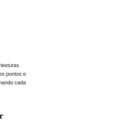
 texturas
tes pontos e
rnando cada
r