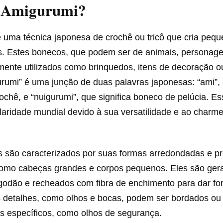
 Amigurumi?
 uma técnica japonesa de crochê ou tricô que cria peq
is. Estes bonecos, que podem ser de animais, personage
mente utilizados como brinquedos, itens de decoração o
rumi” é uma junção de duas palavras japonesas: “ami”, 
rochê, e “nuigurumi”, que significa boneco de pelúcia. Es
aridade mundial devido à sua versatilidade e ao charm
 são caracterizados por suas formas arredondadas e p
omo cabeças grandes e corpos pequenos. Eles são gera
lgodão e recheados com fibra de enchimento para dar fo
s detalhes, como olhos e bocas, podem ser bordados ou
s específicos, como olhos de segurança.