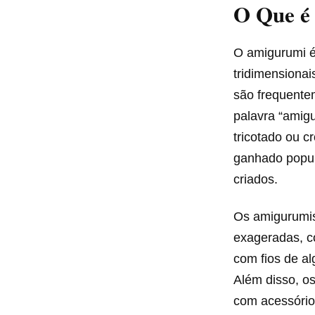
O Que é
O amigurumi é
tridimensiona
são frequente
palavra “amigu
tricotado ou c
ganhado popul
criados.
Os amigurumis
exageradas, c
com fios de a
Além disso, o
com acessório