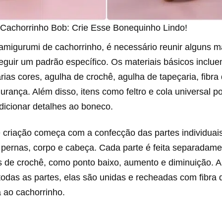
Cachorrinho Bob: Crie Esse Bonequinho Lindo!
amigurumi de cachorrinho, é necessário reunir alguns ma
eguir um padrão específico. Os materiais básicos inclue
ias cores, agulha de crochê, agulha de tapeçaria, fibr
urança. Além disso, itens como feltro e cola universal 
dicionar detalhes ao boneco.
 criação começa com a confecção das partes individuai
 pernas, corpo e cabeça. Cada parte é feita separadam
s de crochê, como ponto baixo, aumento e diminuição. 
todas as partes, elas são unidas e recheadas com fibra
 ao cachorrinho.