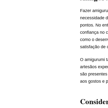
Fazer amigurum
necessidade d
pontos. No ent
confiança no c
como o desenv
satisfação de c
O amigurumi t
artesãos expe
são presentes
aos gostos e 
Consider