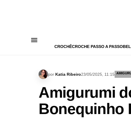
Pular
para
o
conteúdo
CROCHÊ
CROCHE PASSO A PASSO
BEL
AMIGUR
por
Katia Ribeiro
23/05/2025, 11:15
Amigurumi do
Bonequinho 