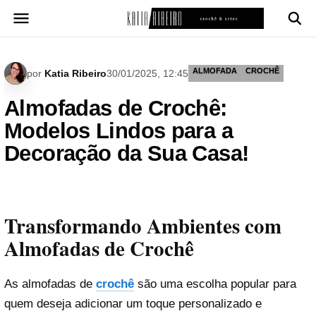
Pular
para
o
conteúdo
ALMOFADA
CROCHÊ
por
Katia Ribeiro
30/01/2025, 12:45
Almofadas de Crochê:
Modelos Lindos para a
Decoração da Sua Casa!
Transformando Ambientes com
Almofadas de Crochê
As almofadas de
crochê
são uma escolha popular para
quem deseja adicionar um toque personalizado e