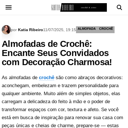
Pular
para
o
conteúdo
ALMOFADA
CROCHÊ
por
Katia Ribeiro
11/07/2025, 19:15
Almofadas de Crochê:
Encante Seus Convidados
com Decoração Charmosa!
As almofadas de
crochê
são como abraços decorativos:
aconchegam, embelezam e trazem personalidade para
qualquer ambiente. Muito além de simples objetos, elas
carregam a delicadeza do feito à mão e o poder de
transformar espaços com cor, textura e afeto. Se você
está em busca de inspiração para renovar sua casa com
peças únicas e cheias de charme, prepare-se — estas