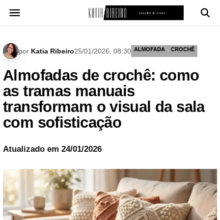
Pular
para
o
conteúdo
ALMOFADA
CROCHÊ
por
Katia Ribeiro
25/01/2026, 08:30
Almofadas de crochê: como
as tramas manuais
transformam o visual da sala
com sofisticação
Atualizado em 24/01/2026