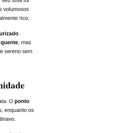
 seu sofá for
os volumosos
lmente rico.
urizado
.
 quente
, mas
o e sereno sem
nidade
ata. O
ponto
s, enquanto os
dinavo.