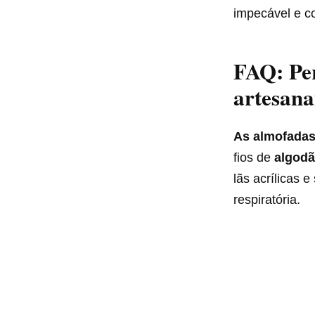
impecável e co
FAQ: Per
artesana
As almofadas
fios de
algodã
lãs acrílicas 
respiratória.