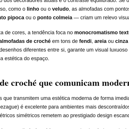
o dos decoradores atuais é o contraste equilibrado. Se o
liso, como o
linho
ou o
veludo
, as almofadas com pont
to pipoca
ou o
ponto colmeia
— criam um relevo visua
ta de cores, a tendência foca no
monocromatismo text
almofadas de croché
em tons de
fendi
,
areia
ou
cinza
desenhos diferentes entre si, garante um visual luxuos
a estética do espaço.
 de croché que comunicam moder
s que transmitem uma estética moderna de forma imedi
ezague) é excelente para ambientes mais descontraído
tricos simétricos remetem ao prestigiado design escan