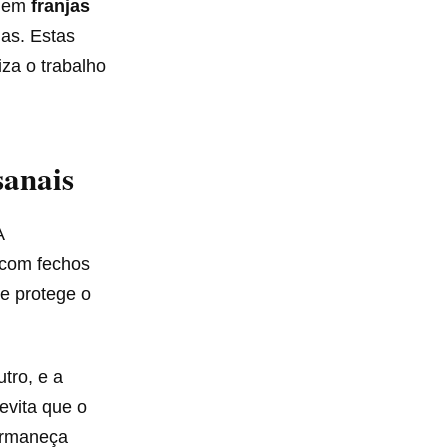
luem
franjas
as. Estas
za o trabalho
sanais
A
 com fechos
 e protege o
tro, e a
evita que o
rmaneça