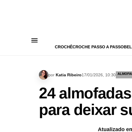
Pular
para
o
conteúdo
CROCHÊ
CROCHE PASSO A PASSO
BEL
ALMOFA
por
Katia Ribeiro
17/01/2026, 10:30
24 almofadas
para deixar 
Atualizado e