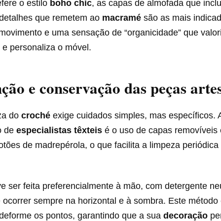
fere o estilo
boho chic
, as capas de almofada que inc
 detalhes que remetem ao
macramé
são as mais indicad
movimento e uma sensação de “organicidade” que valori
il e personaliza o móvel.
ão e conservação das peças arte
za do
croché
exige cuidados simples, mas específicos. 
o de
especialistas têxteis
é o uso de capas removíveis
botões de madrepérola, o que facilita a limpeza periódica
 ser feita preferencialmente à mão, com detergente neu
ocorrer sempre na horizontal e à sombra. Este método 
deforme os pontos, garantindo que a sua
decoração
pe