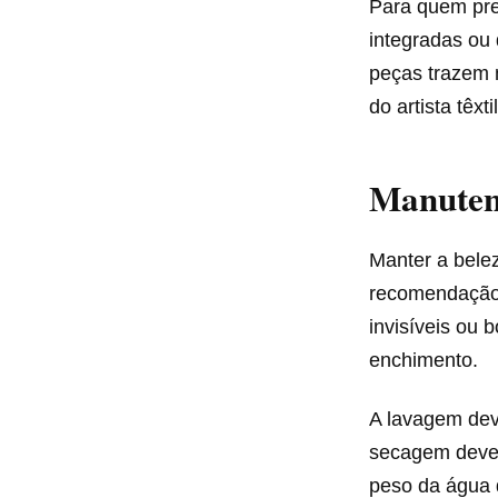
Para quem pre
integradas ou
peças trazem 
do artista têxt
Manutenç
Manter a bele
recomendaçã
invisíveis ou 
enchimento.
A lavagem deve
secagem deve 
peso da água 