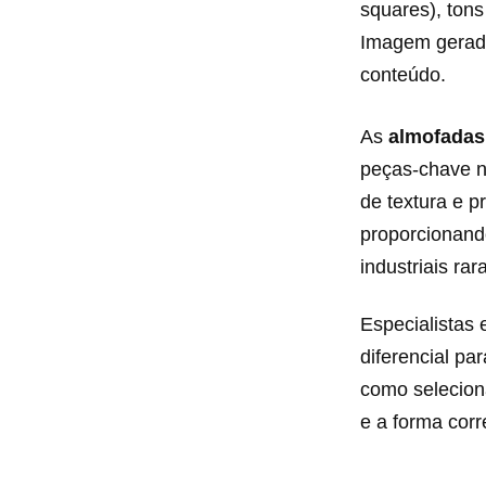
squares), tons
Imagem gerada 
conteúdo.
As
almofadas
peças-chave 
de textura e p
proporcionando
industriais ra
Especialistas
diferencial p
como selecion
e a forma corr