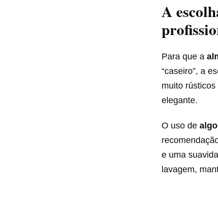
A escolh
profissi
Para que a
al
“caseiro”, a e
muito rústicos
elegante.
O uso de
algo
recomendação 
e uma suavida
lavagem, mante