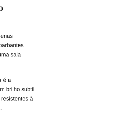
o
penas
 barbantes
 uma sala
u
é a
 brilho subtil
resistentes à
.