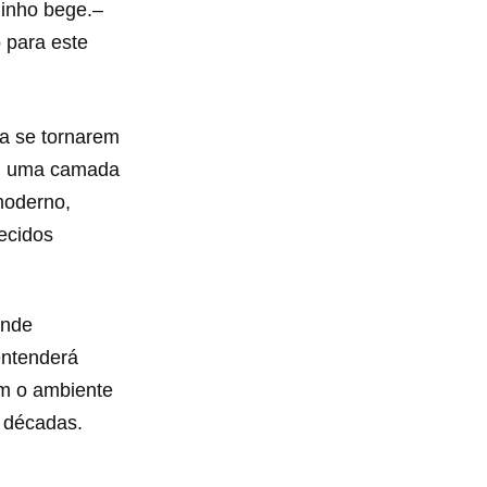
linho bege.–
o para este
ra se tornarem
m uma camada
 moderno,
ecidos
ande
entenderá
am o ambiente
m décadas.