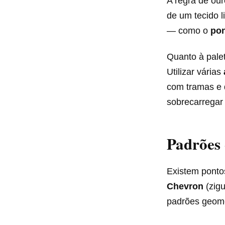
A regra de our
de um tecido 
— como o
pon
Quanto à pale
Utilizar várias
com tramas e 
sobrecarregar 
Padrões
Existem ponto
Chevron
(zigu
padrões geomé