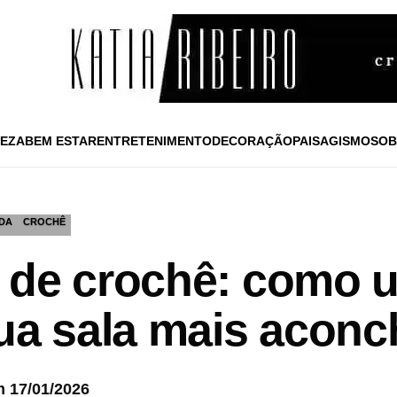
EZA
BEM ESTAR
ENTRETENIMENTO
DECORAÇÃO
PAISAGISMO
SOB
DA
CROCHÊ
 de crochê: como u
sua sala mais acon
m 17/01/2026