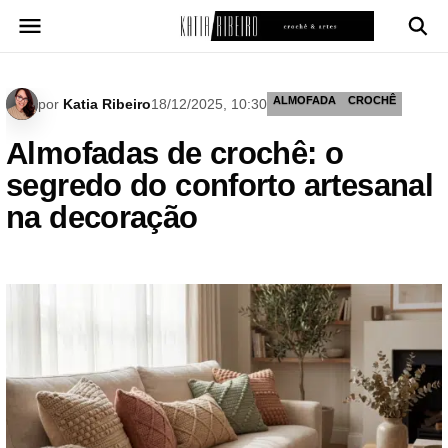
Pular
para
o
conteúdo
ALMOFADA
CROCHÊ
por
Katia Ribeiro
18/12/2025, 10:30
Almofadas de crochê: o
segredo do conforto artesanal
na decoração