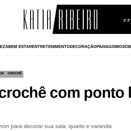
EZA
BEM ESTAR
ENTRETENIMENTO
DECORAÇÃO
PAISAGISMO
SOB
DA
CROCHÊ
crochê com ponto l
on para decorar sua sala, quarto e varanda