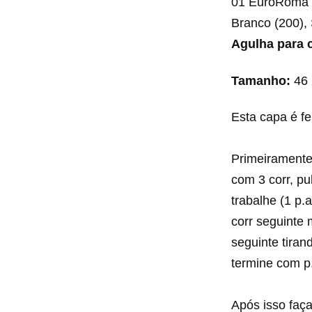
01 EuroRoma B
Branco (200),
Agulha para 
Tamanho:
46 
Esta capa é fe
Primeiramente
com 3 corr, pu
trabalhe (1 p.a
corr seguinte 
seguinte tiran
termine com p.
Após isso faç