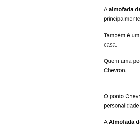
A
almofada d
principalment
Também é um j
casa.
Quem ama peça
Chevron.
O ponto Chevr
personalidade
A
Almofada d