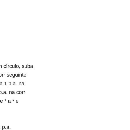
 círculo, suba
orr seguinte
ça 1 p.a. na
.a. na corr
e * a * e
 p.a.