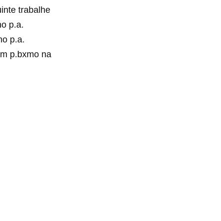
inte trabalhe
no p.a.
no p.a.
 com p.bxmo na