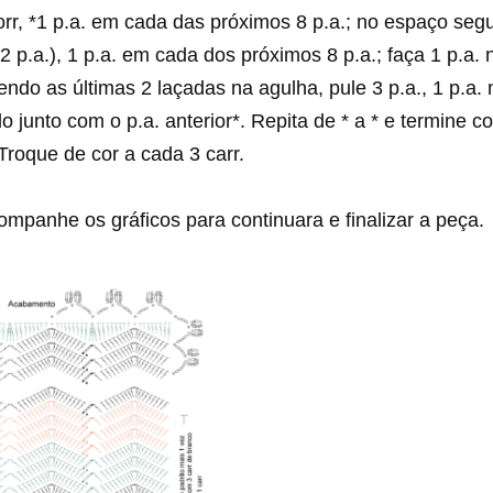
orr, *1 p.a. em cada das próximos 8 p.a.; no espaço segu
, 2 p.a.), 1 p.a. em cada dos próximos 8 p.a.; faça 1 p.a. 
ndo as últimas 2 laçadas na agulha, pule 3 p.a., 1 p.a. 
do junto com o p.a. anterior*. Repita de * a * e termine
. Troque de cor a cada 3 carr.
mpanhe os gráficos para continuara e finalizar a peça.