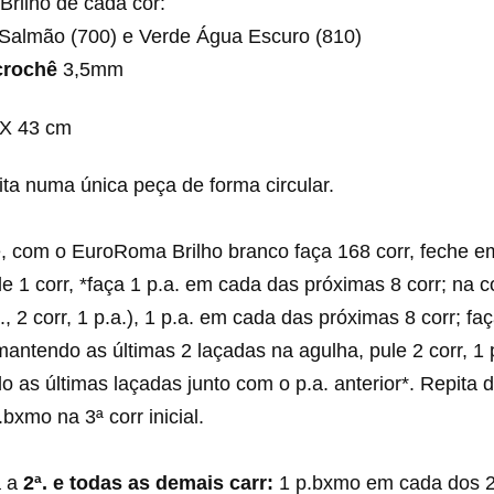
rilho de cada cor:
 Salmão (700) e Verde Água Escuro (810)
crochê
3,5mm
X 43 cm
ita numa única peça de forma circular.
, com o EuroRoma Brilho branco faça 168 corr, feche em
le 1 corr, *faça 1 p.a. em cada das próximas 8 corr; na c
., 2 corr, 1 p.a.), 1 p.a. em cada das próximas 8 corr; fa
mantendo as últimas 2 laçadas na agulha, pule 2 corr, 1 p
do as últimas laçadas junto com o p.a. anterior*. Repita d
bxmo na 3ª corr inicial.
a a
2ª. e todas as demais carr:
1 p.bxmo em cada dos 2