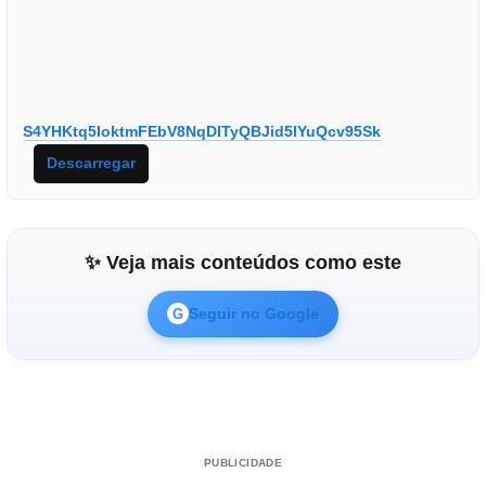
S4YHKtq5IoktmFEbV8NqDITyQBJid5lYuQcv95Sk
Descarregar
✨ Veja mais conteúdos como este
Seguir no Google
G
PUBLICIDADE