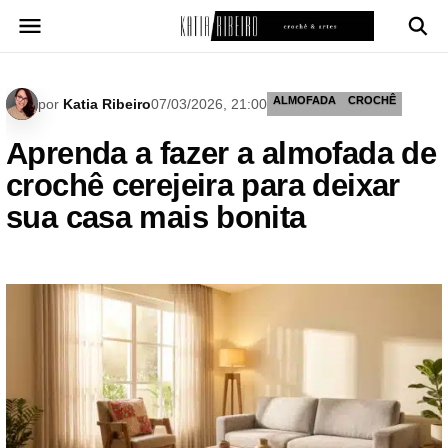
Pular
para
o
conteúdo
ALMOFADA
CROCHÊ
por
Katia Ribeiro
07/03/2026, 21:00
Aprenda a fazer a almofada de
crochê cerejeira para deixar
sua casa mais bonita