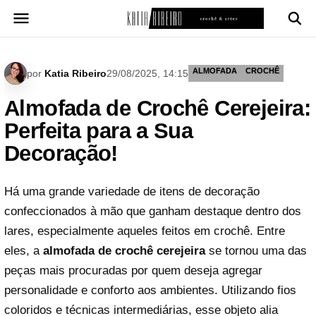
Pular
para
o
conteúdo
ALMOFADA
CROCHÊ
por
Katia Ribeiro
29/08/2025, 14:15
Almofada de Crochê Cerejeira:
Perfeita para a Sua
Decoração!
Há uma grande variedade de itens de decoração
confeccionados à mão que ganham destaque dentro dos
lares, especialmente aqueles feitos em crochê. Entre
eles, a
almofada de crochê cerejeira
se tornou uma das
peças mais procuradas por quem deseja agregar
personalidade e conforto aos ambientes. Utilizando fios
coloridos e técnicas intermediárias, esse objeto alia