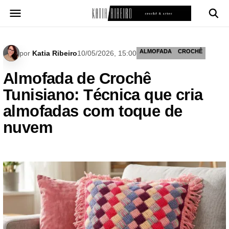
Pular
para
o
conteúdo
ALMOFADA
CROCHÊ
por
Katia Ribeiro
10/05/2026, 15:00
Almofada de Crochê
Tunisiano: Técnica que cria
almofadas com toque de
nuvem