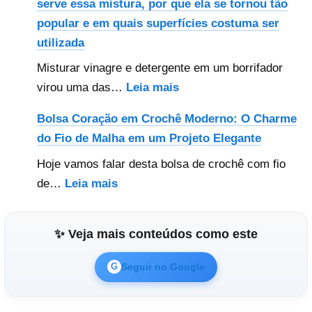
serve essa mistura, por que ela se tornou tão
que
popular e em quais superfícies costuma ser
os
utilizada
hotéis
Misturar vinagre e detergente em um borrifador
usam
:
virou uma das…
Leia mais
para
Vinagre
deixar
Bolsa Coração em Crochê Moderno: O Charme
e
quartos
do Fio de Malha em um Projeto Elegante
detergente
e
Hoje vamos falar desta bolsa de crochê com fio
no
cobertores
:
de…
Leia mais
borrifador:
sempre
Bolsa
para
cheirosos
Coração
que
(e
✨ Veja mais conteúdos como este
em
serve
quase
Crochê
essa
ninguém
Seguir no Google
G
Moderno:
mistura,
faz
O
por
em