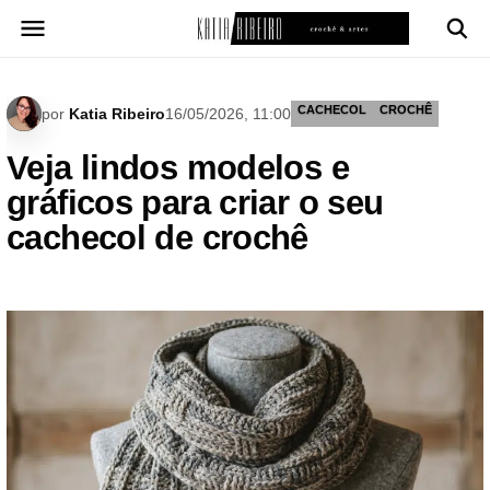
Pular
para
o
conteúdo
CACHECOL
CROCHÊ
por
Katia Ribeiro
16/05/2026, 11:00
Veja lindos modelos e
gráficos para criar o seu
cachecol de crochê