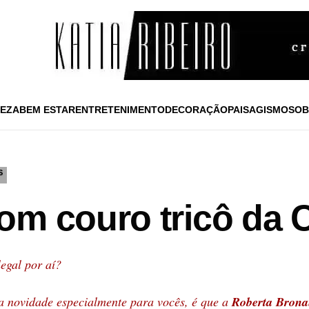
EZA
BEM ESTAR
ENTRETENIMENTO
DECORAÇÃO
PAISAGISMO
SOB
S
om couro tricô da C
legal por aí?
a novidade especialmente para vocês, é que a
Roberta Bron