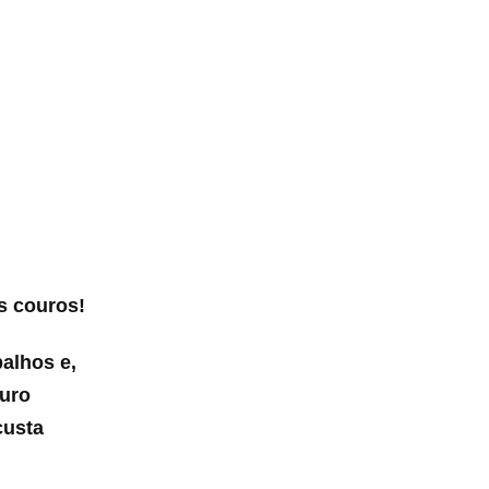
s couros!
alhos e,
ouro
custa