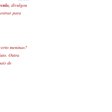
rculo,
divulgou
mostrar para
certo meninas?
duto. Outra
uais de