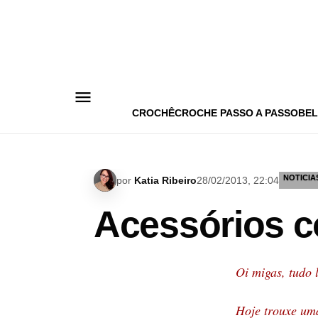
Pular
para
o
conteúdo
CROCHÊ
CROCHE PASSO A PASSO
BEL
NOTICIA
por
Katia Ribeiro
28/02/2013, 22:04
Acessórios c
Oi migas, tudo 
Hoje trouxe um