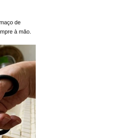
r maço de
mpre à mão.