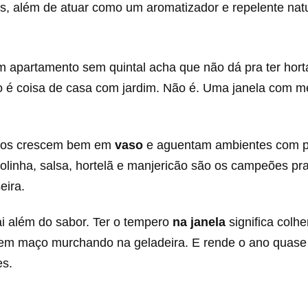
s, além de atuar como um aromatizador e repelente natu
apartamento sem quintal acha que não dá pra ter hort
o é coisa de casa com jardim. Não é. Uma janela com me
ros crescem bem em
vaso
e aguentam ambientes com 
bolinha, salsa, hortelã e manjericão são os campeões p
eira.
i além do sabor. Ter o tempero
na janela
significa colh
sem maço murchando na geladeira. E rende o ano quase
es.