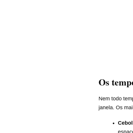
Os temp
Nem todo temp
janela. Os ma
Cebol
espaç