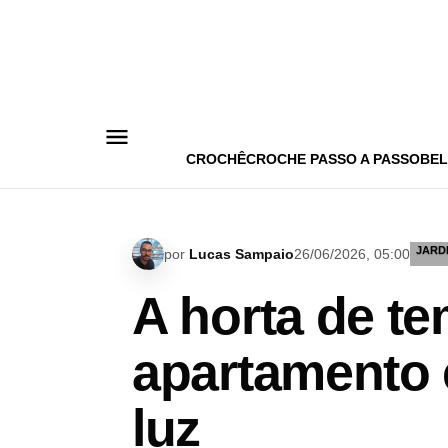
Pular
para
o
conteúdo
CROCHÊ
CROCHE PASSO A PASSO
BEL
JARD
por
Lucas Sampaio
26/06/2026, 05:00
A horta de t
apartamento 
luz