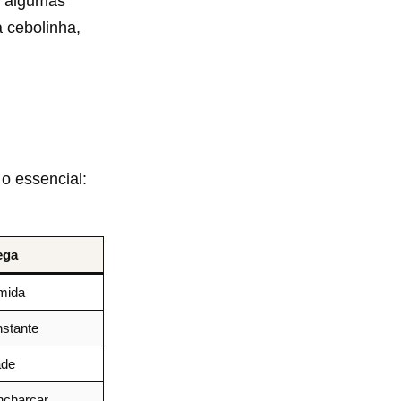
m algumas
a cebolinha,
o essencial:
ega
mida
stante
ade
ncharcar