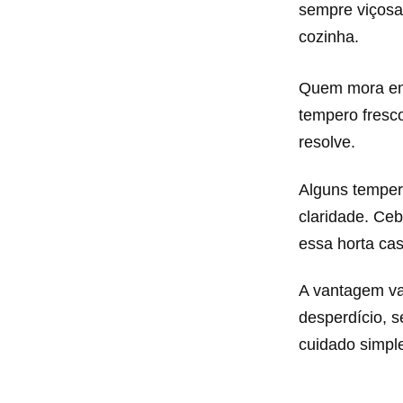
sempre viçosa
cozinha.
Quem mora em 
tempero fresc
resolve.
Alguns tempe
claridade. Ce
essa horta cas
A vantagem va
desperdício, 
cuidado simpl