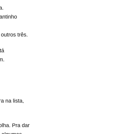
a.
cantinho
outros três.
tá
m.
a na lista,
lha. Pra dar