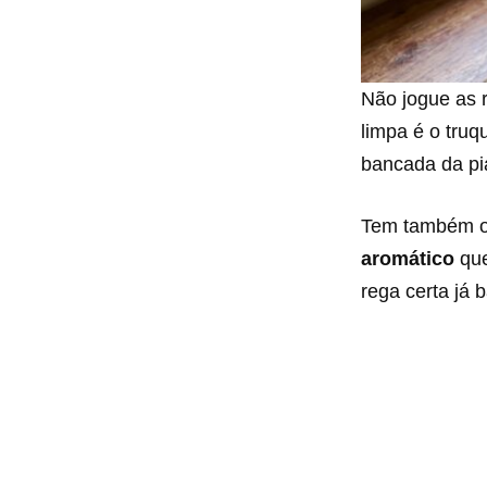
Não jogue as 
limpa é o truq
bancada da pi
Tem também o 
aromático
que
rega certa já