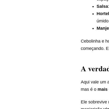
Salsa
Horte
úmido
Manje
Cebolinha e ho
começando. El
A verdad
Aqui vale um a
mas é o
mais 
Ele sobrevive