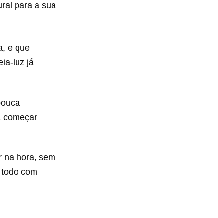
ral para a sua
a, e que
ia-luz já
pouca
ra começar
er na hora, sem
 todo com