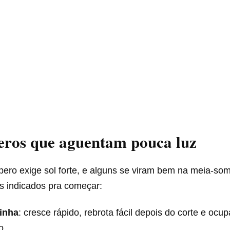
eros que aguentam pouca luz
ero exige sol forte, e alguns se viram bem na meia-so
is indicados pra começar:
inha
: cresce rápido, rebrota fácil depois do corte e ocu
o.