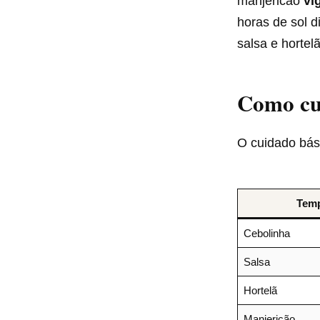
manjericão
vi
horas de sol d
salsa e hortel
Como cu
O cuidado bás
Tem
Cebolinha
Salsa
Hortelã
Manjericão