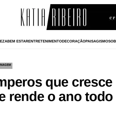
EZA
BEM ESTAR
ENTRETENIMENTO
DECORAÇÃO
PAISAGISMO
SOB
INAGEM
emperos que cresce 
e rende o ano tod