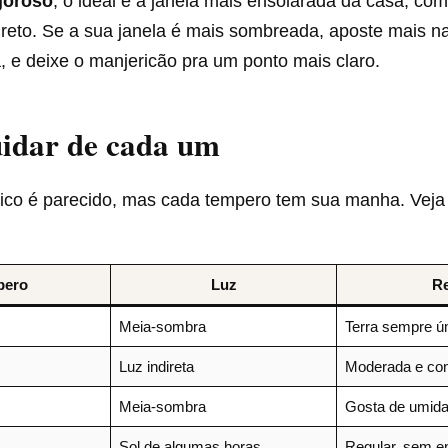
goroso
, o ideal é a janela mais ensolarada da casa, co
ireto. Se a sua janela é mais sombreada, aposte mais n
ã, e deixe o manjericão pra um ponto mais claro.
idar de cada um
ico é parecido, mas cada tempero tem sua manha. Veja 
pero
Luz
R
Meia-sombra
Terra sempre ú
Luz indireta
Moderada e con
Meia-sombra
Gosta de umid
Sol de algumas horas
Regular, sem e