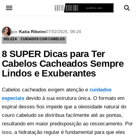
Pular
para
o
conteúdo
por
Katia Ribeiro
07/02/2025, 08:24
BELEZA
CUIDADOS COM CABELOS
8 SUPER Dicas para Ter
Cabelos Cacheados Sempre
Lindos e Exuberantes
Cabelos cacheados exigem atenção e
cuidados
especiais
devido à sua estrutura única. O formato em
espiral desses fios impede que a oleosidade natural do
couro cabeludo se distribua facilmente até as pontas,
resultando em maior predisposição ao ressecamento. Por
isso, a hidratação regular é fundamental para que eles