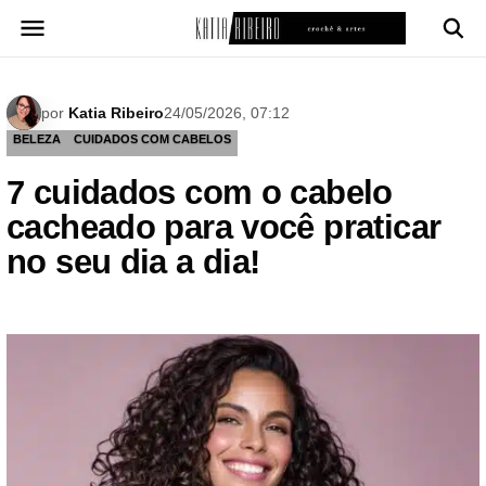
Pular
para
o
conteúdo
por
Katia Ribeiro
24/05/2026, 07:12
BELEZA
CUIDADOS COM CABELOS
7 cuidados com o cabelo
cacheado para você praticar
no seu dia a dia!