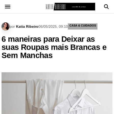
Pular
para
o
conteúdo
CASA & CUIDADOS
por
Katia Ribeiro
06/05/2025, 09:10
6 maneiras para Deixar as
suas Roupas mais Brancas e
Sem Manchas