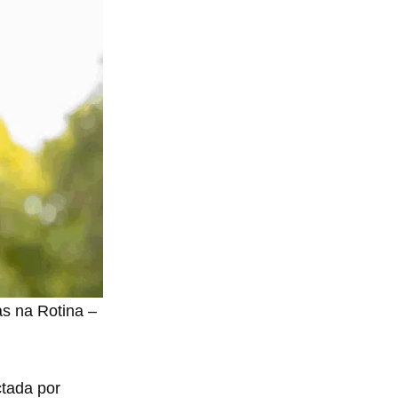
as na Rotina –
tada por