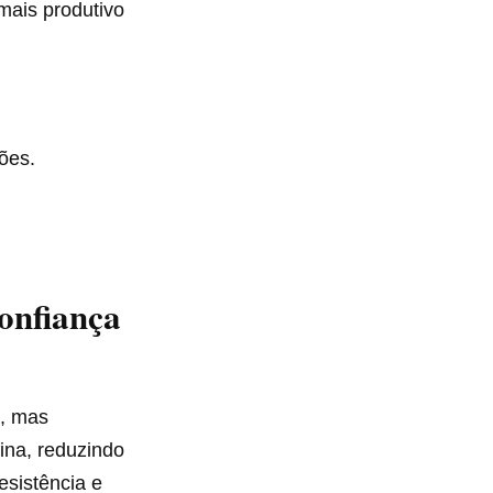
mais produtivo
ões.
.
onfiança
s, mas
ina, reduzindo
esistência e