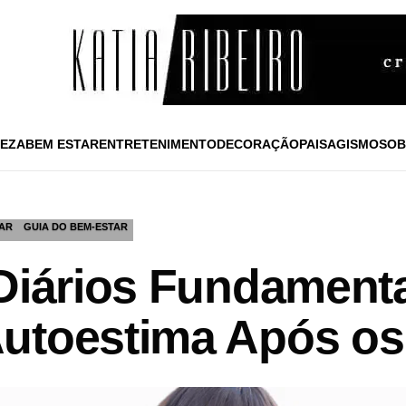
EZA
BEM ESTAR
ENTRETENIMENTO
DECORAÇÃO
PAISAGISMO
SOB
AR
GUIA DO BEM-ESTAR
 Diários Fundamenta
utoestima Após os