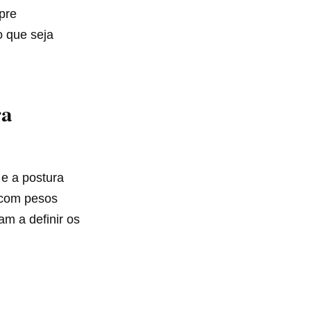
pre
o que seja
ra
 e a postura
com pesos
am a definir os