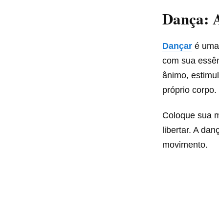
Dança: A
Dançar
é uma 
com sua essên
ânimo, estimul
próprio corpo.
Coloque sua m
libertar. A da
movimento.