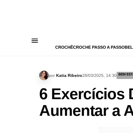
Pular
para
o
conteúdo
CROCHÊ
CROCHE PASSO A PASSO
BEL
BEM EST
por
Katia Ribeiro
28/03/2025, 14:30
6 Exercícios
Aumentar a A