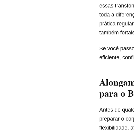
essas transfor
toda a diferen
prática regula
também fortale
Se você passo
eficiente, con
Alongam
para o 
Antes de qualq
preparar o co
flexibilidade,