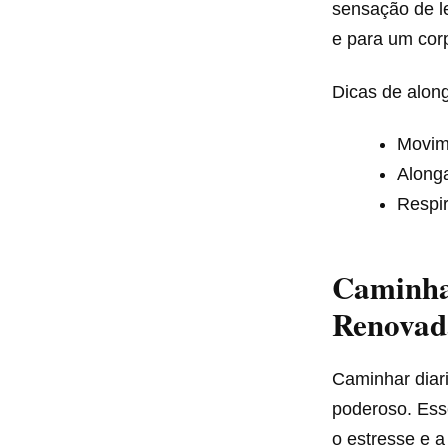
sensação de l
e para um cor
Dicas de alon
Movime
Along
Respir
Caminha
Renovad
Caminhar diar
poderoso. Esse
o estresse e a