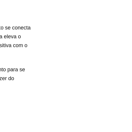
to se conecta
a eleva o
sitiva com o
to para se
azer do