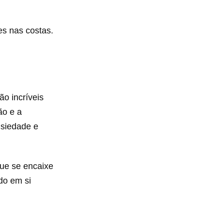
es nas costas.
o incríveis
ão e a
nsiedade e
ue se encaixe
do em si