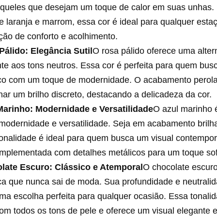
aqueles que desejam um toque de calor em suas unhas.
e laranja e marrom, essa cor é ideal para qualquer esta
ão de conforto e acolhimento.
Pálido: Elegância Sutil
O rosa pálido oferece uma alter
te aos tons neutros. Essa cor é perfeita para quem bus
ico com um toque de modernidade. O acabamento perol
nar um brilho discreto, destacando a delicadeza da cor.
Marinho: Modernidade e Versatilidade
O azul marinho 
modernidade e versatilidade. Seja em acabamento brilha
tonalidade é ideal para quem busca um visual contempo
mplementada com detalhes metálicos para um toque sof
late Escuro: Clássico e Atemporal
O chocolate escur
ca que nunca sai de moda. Sua profundidade e neutrali
ma escolha perfeita para qualquer ocasião. Essa tonal
m todos os tons de pele e oferece um visual elegante e