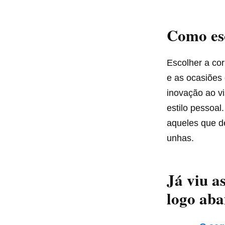
Como esc
Escolher a cor
e as ocasiões 
inovação ao v
estilo pessoa
aqueles que de
unhas.
Já viu a
logo aba