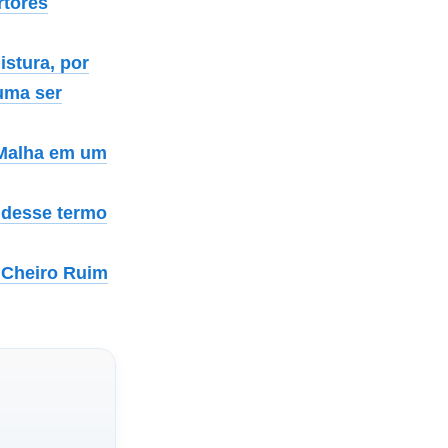
rtores
istura, por
tuma ser
 Malha em um
a desse termo
 Cheiro Ruim