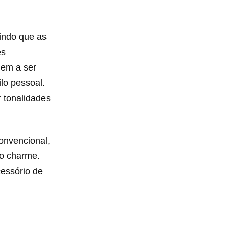
indo que as
es
uem a ser
lo pessoal.
r tonalidades
onvencional,
 o charme.
essório de