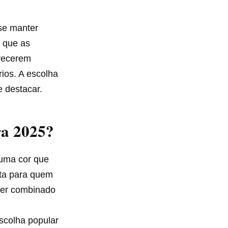
se manter
 que as
erecerem
rios. A escolha
 destacar.
ra 2025?
 uma cor que
ita para quem
 ser combinado
scolha popular