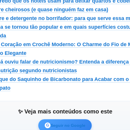
redo que os hotéis usam para deixar quartos e cobe
e cheirosos (e quase ninguém faz em casa)
re e detergente no borrifador: para que serve essa m
la se tornou tão popular e em quais superfícies cos
ada
 Coração em Crochê Moderno: O Charme do Fio de
to Elegante
já ouviu falar de nutricionismo? Entenda a diferenç
utrição segundo nutricionistas
que do Saquinho de Bicarbonato para Acabar com o
pato
✨ Veja mais conteúdos como este
Seguir no Google
G