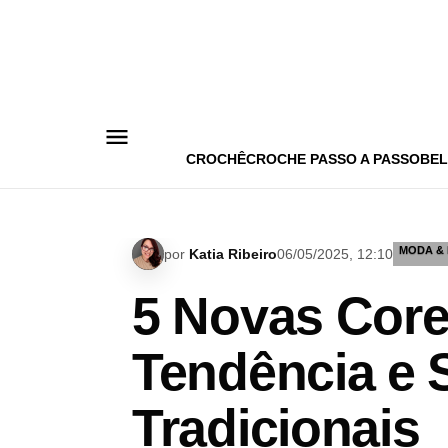
Pular
para
o
conteúdo
CROCHÊ
CROCHE PASSO A PASSO
BEL
MODA & 
por
Katia Ribeiro
06/05/2025, 12:10
5 Novas Core
Tendência e 
Tradicionais