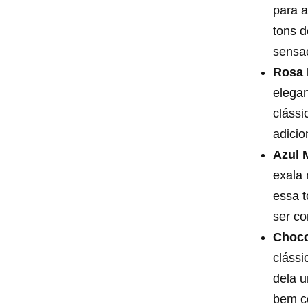
para 
tons d
sensaç
Rosa 
elegan
cláss
adicio
Azul 
exala 
essa 
ser co
Choco
clássi
dela u
bem co