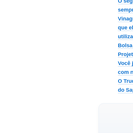
O seg
sempr
Vinag
que e
utiliz
Bolsa
Proje
Você 
com n
O Tru
do Sa