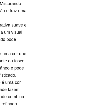
 Misturando
ção e traz uma
nativa suave e
ca um visual
ado pode
é uma cor que
nte ou fosco,
râneo e pode
isticado.
o é uma cor
dade fazem
idade combina
 refinado.