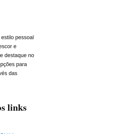
 estilo pessoal
escor e
de destaque no
opções para
avés das
s links