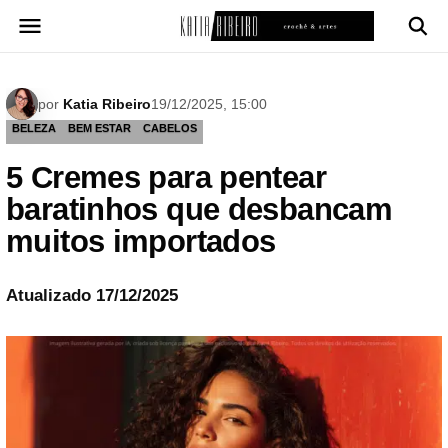
Pular
para
o
conteúdo
por
Katia Ribeiro
19/12/2025, 15:00
BELEZA
BEM ESTAR
CABELOS
5 Cremes para pentear
baratinhos que desbancam
muitos importados
Atualizado 17/12/2025