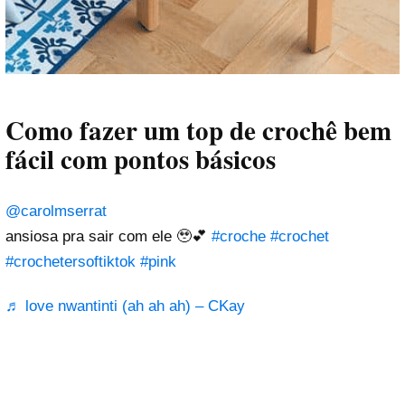
Como fazer um top de crochê bem
fácil com pontos básicos
@carolmserrat
ansiosa pra sair com ele 🥹💕
#croche
#crochet
#crochetersoftiktok
#pink
♬ love nwantinti (ah ah ah) – CKay