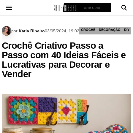
Pular
para
o
conteúdo
CROCHÊ
DECORAÇÃO
DIY
por
Katia Ribeiro
03/05/2024, 19:02
Crochê Criativo Passo a
Passo com 40 Ideias Fáceis e
Lucrativas para Decorar e
Vender