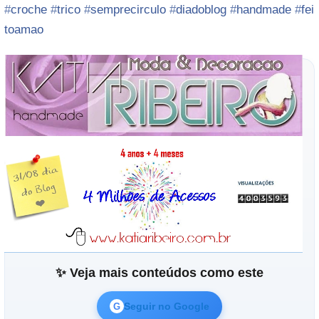
‪#‎
croche‬
‪#‎
trico‬
‪#‎
semprecirculo‬
‪#‎
diadoblog‬
‪#‎
handmade‬
‪#‎
fei
toamao‬
✨ Veja mais conteúdos como este
Seguir no Google
G