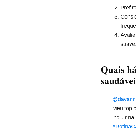
Prefir
Consi
freque
Avalie
suave,
Quais há
saudáve
@dayanna
Meu top c
incluir n
#RotinaCa