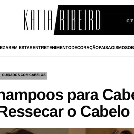
EZA
BEM ESTAR
ENTRETENIMENTO
DECORAÇÃO
PAISAGISMO
SOB
CUIDADOS COM CABELOS
Shampoos para Cab
 Ressecar o Cabelo