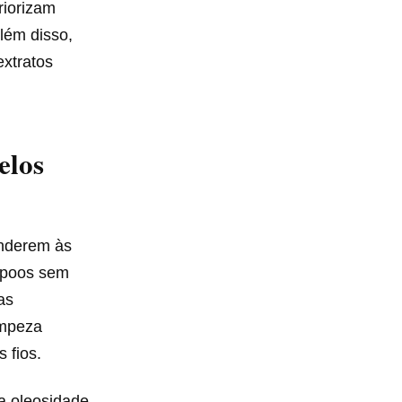
riorizam
lém disso,
extratos
elos
enderem às
ampoos sem
as
impeza
 fios.
a oleosidade