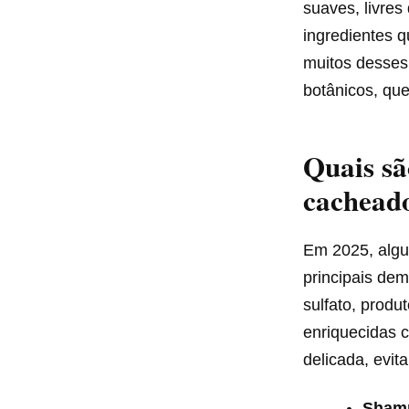
suaves, livres
ingredientes q
muitos desses 
botânicos, qu
Quais sã
cachead
Em 2025, algu
principais de
sulfato, produ
enriquecidas 
delicada, evi
Shamp