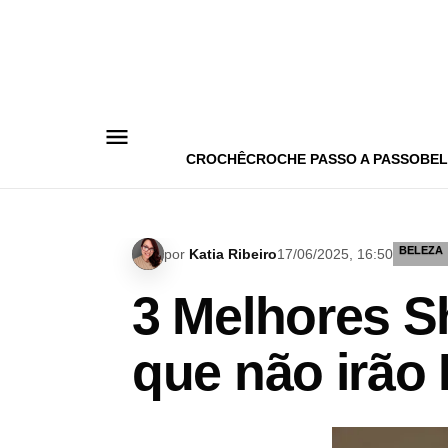
Pular
para
o
conteúdo
CROCHÊ
CROCHE PASSO A PASSO
BEL
BELEZA
por
Katia Ribeiro
17/06/2025, 16:50
3 Melhores 
que não irão