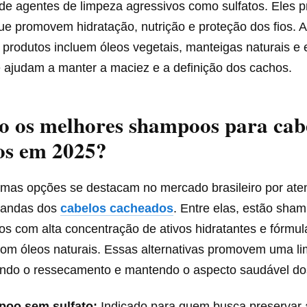
 de agentes de limpeza agressivos como sulfatos. Eles p
ue promovem hidratação, nutrição e proteção dos fios. A
produtos incluem óleos vegetais, manteigas naturais e 
e ajudam a manter a maciez e a definição dos cachos.
o os melhores shampoos para cab
os em 2025?
mas opções se destacam no mercado brasileiro por at
mandas dos
cabelos cacheados
. Entre elas, estão sh
tos com alta concentração de ativos hidratantes e fórmul
com óleos naturais. Essas alternativas promovem uma l
tando o ressecamento e mantendo o aspecto saudável dos
oo sem sulfato:
Indicado para quem busca preservar 