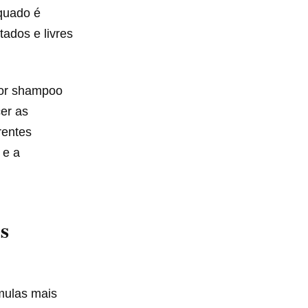
quado é
ados e livres
hor shampoo
er as
rentes
 e a
s
mulas mais