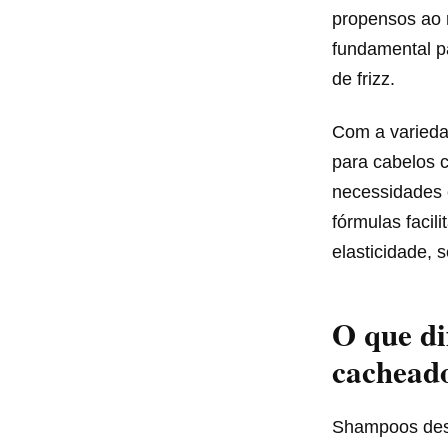
propensos ao 
fundamental pa
de frizz.
Com a varieda
para cabelos 
necessidades e
fórmulas facil
elasticidade,
O que di
cachead
Shampoos des