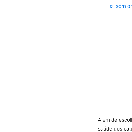
♬ som or
Além de escol
saúde dos cab