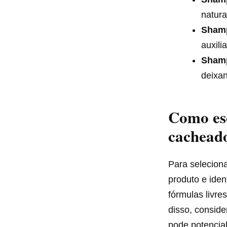
natura
Shamp
auxili
Shamp
deixan
Como esc
cachead
Para selecion
produto e iden
fórmulas livre
disso, conside
pode potencial