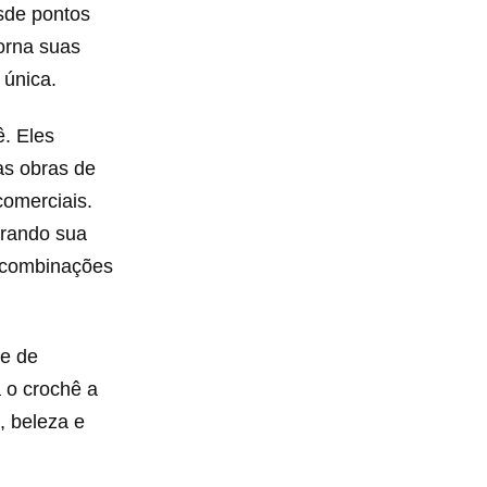
esde pontos
torna suas
 única.
ê. Eles
as obras de
comerciais.
erando sua
r combinações
de de
 o crochê a
, beleza e