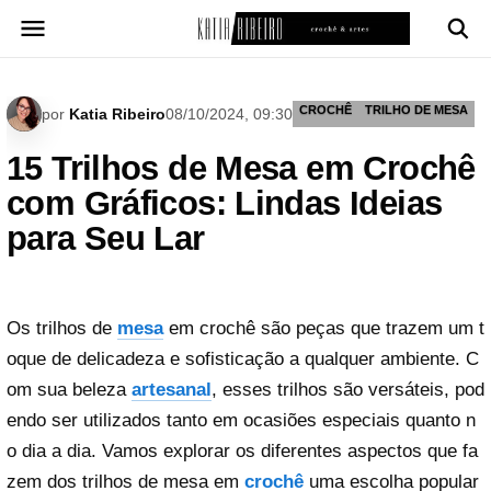
Pular
para
o
conteúdo
CROCHÊ
TRILHO DE MESA
por
Katia Ribeiro
08/10/2024, 09:30
15 Trilhos de Mesa em Crochê
com Gráficos: Lindas Ideias
para Seu Lar
Os trilhos de
mesa
em crochê são peças que trazem um t
oque de delicadeza e sofisticação a qualquer ambiente. C
om sua beleza
artesanal
, esses trilhos são versáteis, pod
endo ser utilizados tanto em ocasiões especiais quanto n
o dia a dia. Vamos explorar os diferentes aspectos que fa
zem dos trilhos de mesa em
crochê
uma escolha popular