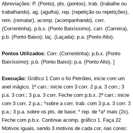
Abreviações: P. (Ponto), pts. (pontos), trab. (trabalhe ou
trabalhando), ag. (agulha), rep. (repetição ou repetições),
rem. (rematar), acomp. (acompanhando), corr.
(Correntinha), p.b.x. (Ponto Baixíssimo), carr. (Carreira),
p.b. (Ponto Baixo); laç. (Laçada); p.a. (Ponto Alto).
Pontos Utilizados:
Corr. (Correntinha); p.b.x. (Ponto
Baixíssimo); p.b. (Ponto Baixo); p.a. (Ponto Alto). ]
Execução:
Gráfico 1 Com o fio Petróleo, inicie com um
anel mágico. 1ª carr.: inicie com 3 corr. 2 p.a. 3 corr.; 3
p.a. 3 corr.; 3 p.a. 3 corr. Feche com p.b.x. 2ª carr.: inicie
com 3 corr. 2 p.a.; *sobre a corr. trab. com 3 p.a. 3 corr. 3
p.a.; 3 p.a. sobre os pts. de base; * rep. de *a* mais (2x).
Feche com p.b.x. Continue acomp. gráfico 1. Faça 22
Motivos iguais, sendo 3 motivos de cada cor, nas cores: